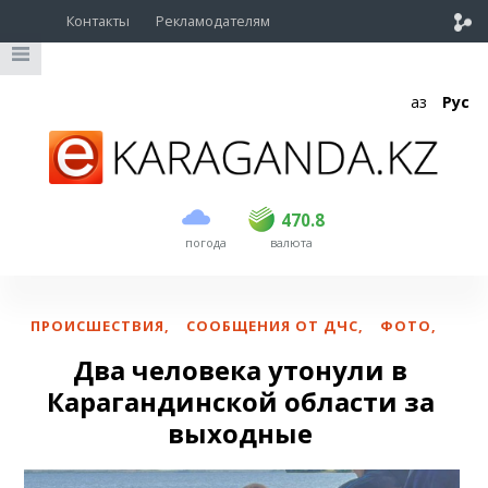
Контакты
Рекламодателям
Қаз
Рус
покупка
продажа
USD
468.5
470.8
470.8
погода
валюта
EUR
539
541.5
RUB
5.53
5.6
ПРОИСШЕСТВИЯ
,
СООБЩЕНИЯ ОТ ДЧС
,
ФОТО
,
Два человека утонули в
Карагандинской области за
выходные