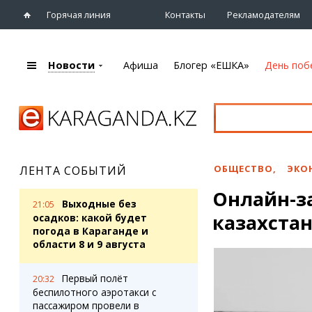
Горячая линия
Контакты
Рекламодателям
Новости
Афиша
Блогер «ЕШКА»
День поб
+7 (7212)
92 09 09
Главная
Афиша
Новости
Новости
Кино
Караганды
Театры
ОБЩЕСТВО
,
ЭКО
ЛЕНТА СОБЫТИЙ
Хроника
Музыка
Онлайн-з
eTV
Спорт
Выходные без
21:05
Рассылка новостей
казахста
Выставки
осадков: какой будет
Персоны
погода в Караганде и
Цирк и зоопарк
области 8 и 9 августа
Интервью
Первый полёт
20:32
Блогер «ЕШКА»
Карты
беспилотного аэротакси с
Лента блогера
Web-камеры
пассажиром провели в