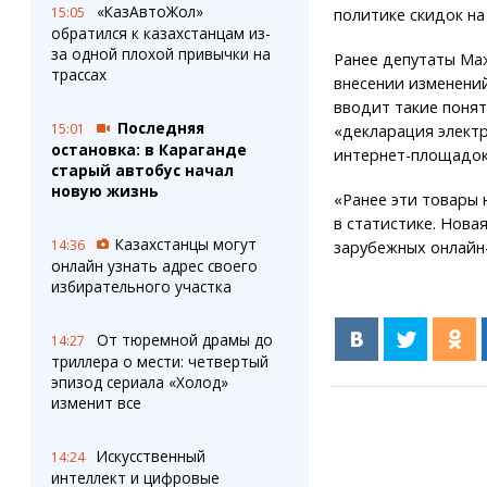
«КазАвтоЖол»
15:05
политике скидок на
обратился к казахстанцам из-
за одной плохой привычки на
Ранее депутаты М
трассах
внесении изменений
вводит такие понят
Последняя
15:01
«декларация электр
остановка: в Караганде
интернет-площадок
старый автобус начал
новую жизнь
«Ранее эти товары 
в статистике. Нова
Казахстанцы могут
14:36
зарубежных онлайн-
онлайн узнать адрес своего
избирательного участка
От тюремной драмы до
14:27
триллера о мести: четвертый
эпизод сериала «Холод»
изменит все
Искусственный
14:24
интеллект и цифровые