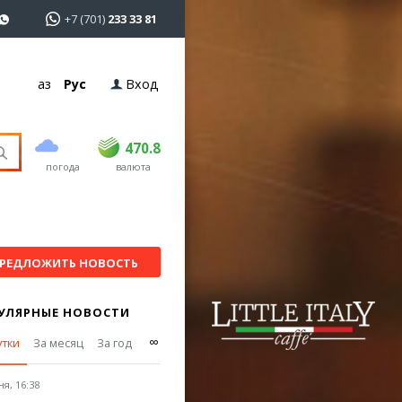
+7 (701)
233 33 81
Қаз
Рус
Вход
покупка
продажа
USD
468.5
470.8
470.8
погода
валюта
EUR
539
541.5
RUB
5.53
5.6
РЕДЛОЖИТЬ НОВОСТЬ
УЛЯРНЫЕ НОВОСТИ
∞
утки
За месяц
За год
я, 16:38