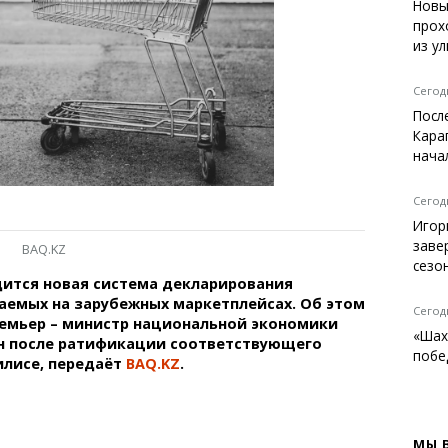
Темиртау
Новы
прох
Балхаш
из у
Жезказган
Сегодн
Посл
Кара
Справочник
нача
Расписание транспорта
Автобусные остановки
Сегодн
Экстренные службы
Игор
Каталог компаний
заве
BAQ.KZ
Купить шины, легко!
сезо
дится новая система декларирования
аемых на зарубежных маркетплейсах. Об этом
Сегодн
емьер – министр национальной экономики
«Шах
н после ратификации соответствующего
побе
илисе, передаёт
BAQ.KZ
.
МЫ 