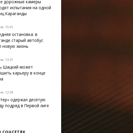
е дорожные камеры
одят испытания на одной
лиц Караганды
я, 15:01
едняя остановка: в
ганде старый автобус
л новую жизнь
я, 13:31
ь Шацкий может
ршить карьеру в конце
на
я, 12:39
тер» одержал десятую
ду подряд в Первой лиге
В СОЦСЕТЯХ