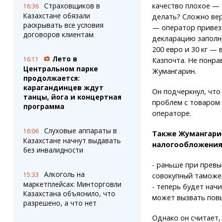
качество плохое — 
Страховщиков в
16:36
Казахстане обязали
делать? Сложно вер
раскрывать все условия
— оператор привезё
договоров клиентам
декларацию заполни
200 евро и 30 кг —
Лето в
16:11
Казпочта. Не понра
Центральном парке
Жумангарин.
продолжается:
карагандинцев ждут
Он подчеркнул, что
танцы, йога и концертная
проблем с товаром 
программа
операторе.
Слуховые аппараты в
16:06
Также Жумангарин
Казахстане начнут выдавать
налогообложения
без инвалидности
- раньше при превы
Алкоголь на
15:33
совокупный таможе
маркетплейсах: Минторговли
- теперь будет нач
Казахстана объяснило, что
может вызвать пов
разрешено, а что нет
Однако он считает,