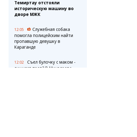
Темиртау отстояли
историческую машину во
дворе МЖК
Служебная собака
12:05
помогла полицейским найти
пропавшую девушку в
Караганде
Съел булочку с маком -
12:02
лишился прав? В Минздраве
объяснили влияние семян на
анализы
Спрос на
11:31
краткосрочные курсы растет в
Карагандинской области
Жители нескольких
11:29
районов Темиртау
остались без