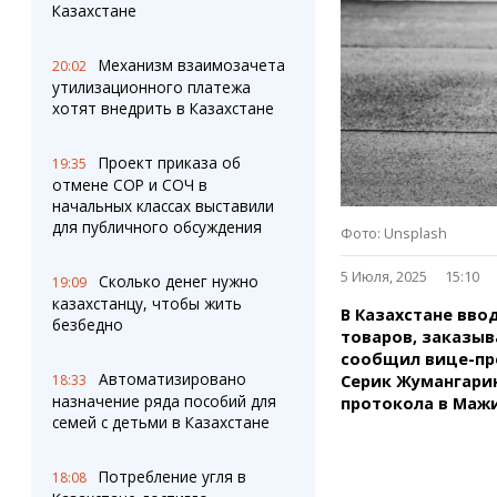
Штрихи
Пробки
Казахстане
Фотокомиксы
Карта Караганды
Коллаж недели
Организации
Механизм взаимозачета
20:02
Ешкин гороскоп
Мой участковый
утилизационного платежа
Перекрытие дорог
хотят внедрить в Казахстане
Проект приказа об
Сервисы
Медиа
19:35
отмене СОР и СОЧ в
Переводчик
Фото
начальных классах выставили
Видео
для публичного обсуждения
Фото: Unsplash
3D-тур
Timelapse
5 Июля, 2025
15:10
Сколько денег нужно
19:09
казахстанцу, чтобы жить
В Казахстане вво
безбедно
товаров, заказыв
сообщил вице-пр
Автоматизировано
Серик Жумангари
18:33
назначение ряда пособий для
протокола в Маж
семей с детьми в Казахстане
Потребление угля в
18:08