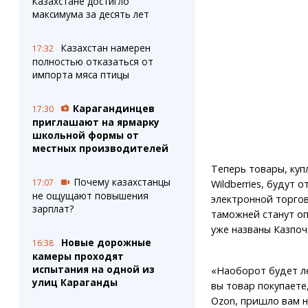
Казахстане достигло
максимума за десять лет
Казахстан намерен
17:32
полностью отказаться от
импорта мяса птицы
Карагандинцев
17:30
приглашают на ярмарку
школьной формы от
местных производителей
Теперь товары, куп
Почему казахстанцы
17:07
Wildberries, будут 
не ощущают повышения
электронной торгов
зарплат?
таможней станут о
уже названы Казпоч
Новые дорожные
16:38
камеры проходят
испытания на одной из
«Наоборот будет ле
улиц Караганды
вы товар покупаете
Ozon, пришло вам н