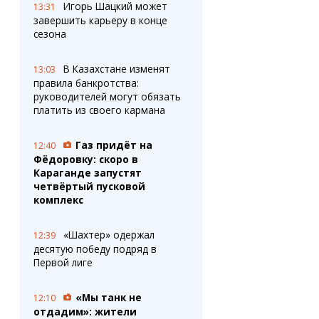
Игорь Шацкий может
13:31
завершить карьеру в конце
сезона
В Казахстане изменят
13:03
правила банкротства:
руководителей могут обязать
платить из своего кармана
Газ придёт на
12:40
Фёдоровку: скоро в
Караганде запустят
четвёртый пусковой
комплекс
«Шахтер» одержал
12:39
десятую победу подряд в
Первой лиге
«Мы танк не
12:10
отдадим»: жители