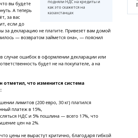
подняли НДС на кредиты и
что вы будете
как это скажется на
нуть. А теперь
казахстанцах
т, за вас
т, если до
 вы за декларацию не платите. Привезёт вам домой
вилось — возвратом займется она», — пояснил
 в случае ошибок в оформлении декларации или
ответственность будет не на покупателе, а на
 отметил, что изменится система
:
шении лимитов (200 евро, 30 кг) платился
нный платеж в 15%,
исляться НДС и 5% пошлина — всего 17%, что
ышение цен на 2%.
 что цены не вырастут критично, благодаря гибкой