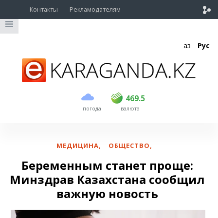
Контакты
Рекламодателям
Қаз
Рус
покупка
продажа
USD
468
469.5
469.5
погода
валюта
EUR
535
542
RUB
5.55
5.61
МЕДИЦИНА
,
ОБЩЕСТВО
,
Беременным станет проще:
Минздрав Казахстана сообщил
важную новость