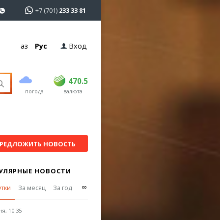
+7 (701)
233 33 81
Қаз
Рус
Вход
покупка
продажа
USD
468.5
470.5
470.5
погода
валюта
EUR
539
544
RUB
5.51
5.58
РЕДЛОЖИТЬ НОВОСТЬ
УЛЯРНЫЕ НОВОСТИ
∞
утки
За месяц
За год
я, 10:35