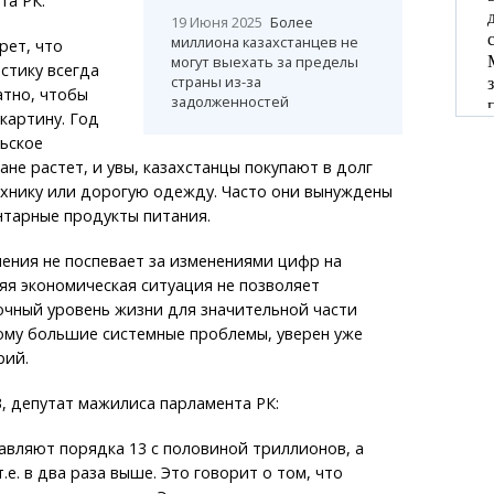
та РК:
19 Июня 2025
Более
миллиона казахстанцев не
рет, что
могут выехать за пределы
стику всегда
страны из-за
атно, чтобы
задолженностей
картину. Год
ьское
ане растет, и увы, казахстанцы покупают в долг
ехнику или дорогую одежду. Часто они вынуждены
нтарные продукты питания.
ения не поспевает за изменениями цифр на
яя экономическая ситуация не позволяет
очный уровень жизни для значительной части
ому большие системные проблемы, уверен уже
рий.
 депутат мажилиса парламента РК:
тавляют порядка 13 с половиной триллионов, а
т.е. в два раза выше. Это говорит о том, что