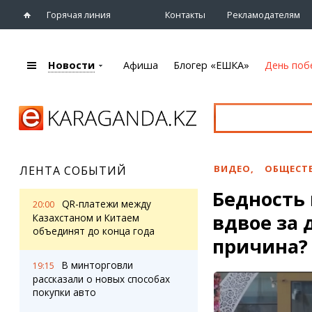
Горячая линия
Контакты
Рекламодателям
Новости
Афиша
Блогер «ЕШКА»
День поб
+7 (7212)
92 09 09
Главная
Афиша
Новости
Новости
Кино
Караганды
Театры
ВИДЕО
,
ОБЩЕСТ
ЛЕНТА СОБЫТИЙ
Хроника
Музыка
Бедность 
eTV
Спорт
QR-платежи между
20:00
Рассылка новостей
вдвое за 
Выставки
Казахстаном и Китаем
Персоны
объединят до конца года
Цирк и зоопарк
причина?
Интервью
В минторговли
19:15
рассказали о новых способах
Блогер «ЕШКА»
Карты
покупки авто
Лента блогера
Web-камеры