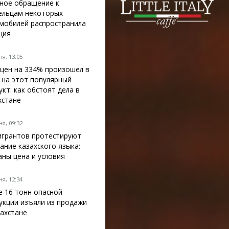
ное обращение к
ельцам некоторых
мобилей распространила
ция
я, 13:05
 цен на 334% произошел в
 на этот популярный
укт: как обстоят дела в
хстане
я, 09:32
грантов протестируют
нание казахского языка:
аны цена и условия
я, 12:34
е 16 тонн опасной
укции изъяли из продажи
захстане