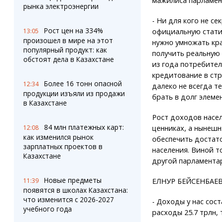
мажилиса парламен
рынка электроэнергии
- Ни для кого не сек
Рост цен на 334%
13:05
официальную стати
произошел в мире на этот
нужно умножать кр
популярный продукт: как
получить реальную 
обстоят дела в Казахстане
из года потребител
кредитование в стр
Более 16 тонн опасной
12:34
далеко не всегда т
продукции изъяли из продажи
брать в долг элеме
в Казахстане
Рост доходов насел
84 млн платежных карт:
12:08
ценниках, а нынешн
как изменился рынок
обеспечить достат
зарплатных проектов в
населения. Виной т
Казахстане
другой парламента
Новые предметы
11:39
ЕЛНУР БЕЙСЕНБАЕВ,
появятся в школах Казахстана:
что изменится с 2026-2027
- Доходы у нас сос
учебного года
расходы 25.7 трлн, 