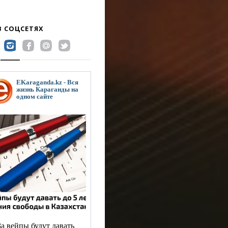
В СОЦСЕТЯХ
EKaraganda.kz - Вся
жизнь Караганды на
одном сайте