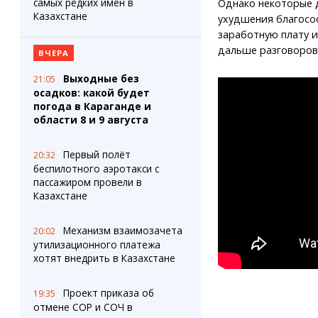
самых редких имен в
Однако некоторые 
Казахстане
ухудшения благосо
заработную плату и
дальше разговоров 
ВЧЕРА
Выходные без
21:05
осадков: какой будет
погода в Караганде и
области 8 и 9 августа
Первый полёт
20:32
беспилотного аэротакси с
пассажиром провели в
Казахстане
Механизм взаимозачета
20:02
утилизационного платежа
хотят внедрить в Казахстане
Проект приказа об
19:35
отмене СОР и СОЧ в