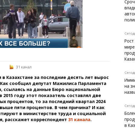
Темиртау
Сроч
влад
Балхаш
авто
Жезказган
поли
Сегодн
Рост
Справочник
мире
Расписание транспорта
прод
Каза
Автобусные остановки
Экстренные службы
31 канал
Каталог компаний
Сегодн
 в Казахстане за последние десять лет вырос
Купить шины, легко!
Имми
. Как сообщил депутат Мажилиса Парламента
на з
, ссылаясь на данные Бюро национальной
назв
в 2015 году этот показатель составлял две
ых процентов, то за последний квартал 2024
Сегодн
 выше пяти процентов. В чем причина? И как
Боле
тируют в министерстве труда и социальной
прод
я, расскажет корреспондент
31 канала
.
в Ка