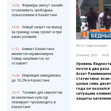
Штрихи
Пробки
Фермеры смогут онлайн
18:38
Фотокомиксы
Карта Караганды
отслеживать свободные
Коллаж недели
Организации
сельхозземли в Казахстане
Ешкин гороскоп
Мой участковый
Перекрытие дорог
Новый запрет на выезд
18:00
за границу: кому грозит и при
каких условиях
Сервисы
Медиа
Переводчик
Фото
Фото: кадр из видео
Климат Казахстана
Видео
17:22
меняется неравномерно.
3D-тур
20 Июня, 2025
16:05
Север нагревается, юг
Timelapse
остывает
Уровень бедности
почти в два раза
Асхат Рахимжанов
Инфляция замедлилась
16:48
статистики, если 
до 10,2% в Казахстане
целых семь десят
года он оказался
Топливо для самолетов
16:14
ситуацию коммен
из масличных культур
защиты населени
планируют производить в
Казахстане