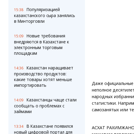
Популяризацией
15:38
казахстанского сыра занялись
в Минторговли
Новые требования
15:09
внедряются в Казахстане к
электронным торговым
площадкам
Казахстан наращивает
14:36
производство продуктов:
какие товары хотят меньше
Даже официальные 
импортировать
неполное десятилет
народных избранни
Казахстанцы чаще стали
14:09
статистики. Наприм
сообщать о проблемах с
самозанятых или тех
займами
В Казахстане появился
13:34
АСХАТ РАХИМЖАНОВ
новый цифровой портал для