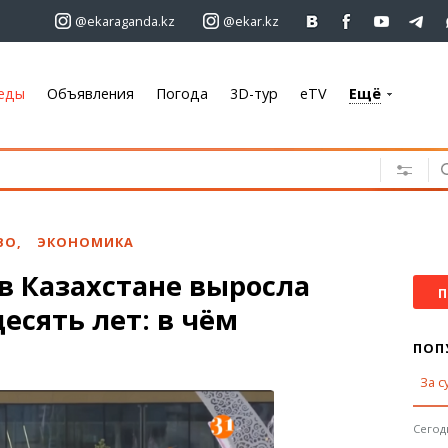
@ekaraganda.kz
@ekar.kz
еды
Объявления
Погода
3D-тур
eTV
Ещё
+7 701 233 33 81
Объявления
Недвижимость
Автомобили
ВО
,
ЭКОНОМИКА
Работа
в Казахстане выросла
Услуги
П
десять лет: в чём
Электроника
Мебель
ПОП
За с
Погода
Караганда
Сегодн