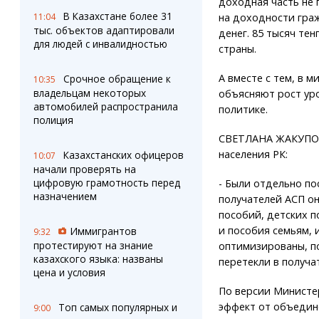
доходная часть не 
В Казахстане более 31
11:04
на доходности граж
тыс. объектов адаптировали
денег. 85 тысяч тен
для людей с инвалидностью
страны.
А вместе с тем, в 
Срочное обращение к
10:35
владельцам некоторых
объясняют рост ур
автомобилей распространила
политике.
полиция
СВЕТЛАНА ЖАКУПОВ
населения РК:
Казахстанских офицеров
10:07
начали проверять на
цифровую грамотность перед
- Были отдельно п
назначением
получателей АСП он
пособий, детских п
и пособия семьям,
Иммигрантов
9:32
протестируют на знание
оптимизированы, по
казахского языка: названы
перетекли в получа
цена и условия
По версии Министе
эффект от объедин
Топ самых популярных и
9:00