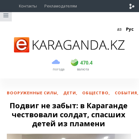
Контакты
Рекламодателям
Қаз
Рус
покупка
продажа
USD
468.5
470.4
470.4
погода
валюта
EUR
539
544
RUB
5.53
5.6
ВООРУЖЕННЫЕ СИЛЫ
,
ДЕТИ
,
ОБЩЕСТВО
,
СОБЫТИЯ
,
Подвиг не забыт: в Караганде
чествовали солдат, спасших
детей из пламени