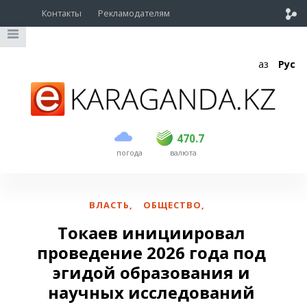
Контакты
Рекламодателям
Қаз
Рус
покупка
продажа
USD
468.5
470.7
470.7
погода
валюта
EUR
539
544
RUB
5.53
5.6
ВЛАСТЬ
,
ОБЩЕСТВО
,
Токаев инициировал
проведение 2026 года под
эгидой образования и
научных исследований