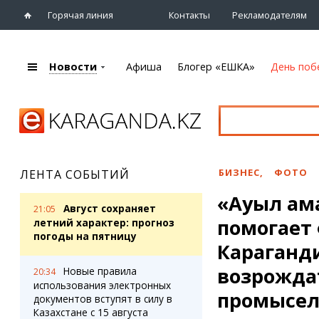
Горячая линия
Контакты
Рекламодателям
Новости
Афиша
Блогер «ЕШКА»
День поб
+7 (7212)
92 09 09
Главная
Афиша
Новости
Новости
Кино
Караганды
Театры
БИЗНЕС
,
ФОТО
ЛЕНТА СОБЫТИЙ
Хроника
Музыка
«Ауыл ам
eTV
Спорт
Август сохраняет
21:05
Рассылка новостей
помогает
Выставки
летний характер: прогноз
Персоны
погоды на пятницу
Цирк и зоопарк
Караганд
Интервью
возрожда
Новые правила
20:34
использования электронных
Блогер «ЕШКА»
Карты
промысе
документов вступят в силу в
Лента блогера
Web-камеры
Казахстане с 15 августа