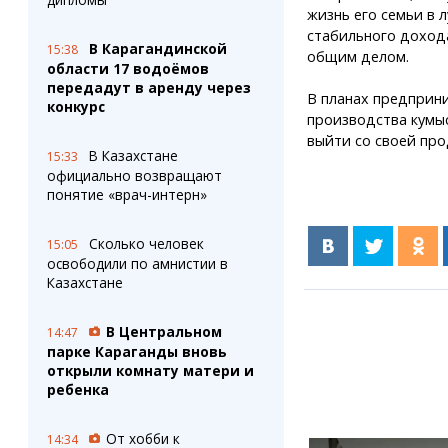
жизнь его семьи в 
стабильного дохода
В Карагандинской
15:38
общим делом.
области 17 водоёмов
передадут в аренду через
В планах предприни
конкурс
производства кумы
выйти со своей пр
В Казахстане
15:33
официально возвращают
понятие «врач-интерн»
Сколько человек
15:05
освободили по амнистии в
Казахстане
В Центральном
14:47
парке Караганды вновь
открыли комнату матери и
ребенка
От хобби к
14:34