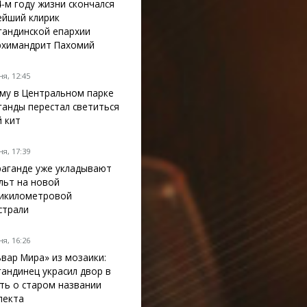
4-м году жизни скончался
ейший клирик
гандинской епархии
рхимандрит Пахомий
я, 12:45
му в Центральном парке
ганды перестал светиться
й кит
я, 17:39
раганде уже укладывают
льт на новой
икилометровой
страли
я, 16:26
ьвар Мира» из мозаики:
гандинец украсил двор в
ть о старом названии
пекта