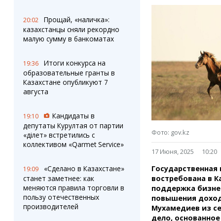
Штрихи
Пробки
Фотокомиксы
Карта Караганды
Прощай, «наличка»:
20:02
Коллаж недели
Организации
казахстанцы сняли рекордно
Ешкин гороскоп
Мой участковый
малую сумму в банкоматах
Перекрытие дорог
Итоги конкурса на
19:36
образовательные гранты в
Сервисы
Медиа
Казахстане опубликуют 7
Переводчик
Фото
августа
Видео
3D-тур
Кандидаты в
19:10
Timelapse
депутаты Курултая от партии
Фото: gov.kz
«Әділет» встретились с
коллективом «Qarmet Service»
17 Июня, 2025
10:20
Государственная
«Сделано в Казахстане»
19:09
востребована в К
станет заметнее: как
меняются правила торговли в
поддержка бизнес
пользу отечественных
повышения доход
производителей
Мухамедиев из се
дело, основанное