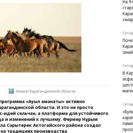
Темиртау
На 9
стар
Балхаш
Кара
Жезказган
схиа
Сегодн
Поче
Справочник
Кара
Расписание транспорта
сини
Автобусные остановки
Экстренные службы
Сегодн
Каталог компаний
В Ка
Купить шины, легко!
асфа
шест
маги
Акимат Карагандинской области
 программа «Ауыл аманаты» активно
Сегодн
арагандинской области. И это не просто
«Бул
-идей сельчан, а платформа для устойчивого
кара
а и изменений к лучшему. Фермер Нұрым
памя
ла Сарытерек Актогайского района создал
прос
 на традициях производства