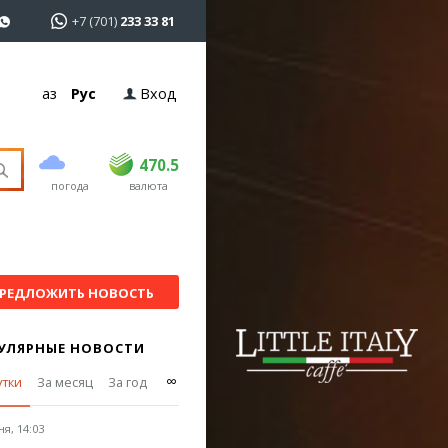
+7 (701)
233 33 81
Қаз
Рус
Вход
покупка
продажа
USD
469
470.5
470.5
погода
валюта
EUR
541
545
RUB
5.51
5.6
РЕДЛОЖИТЬ НОВОСТЬ
УЛЯРНЫЕ НОВОСТИ
∞
утки
За месяц
За год
я, 14:03