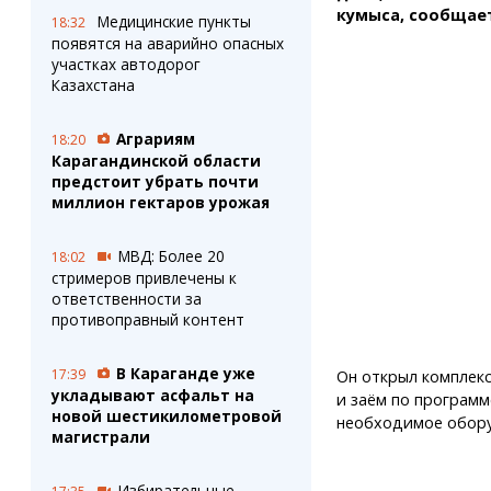
кумыса, сообщае
Медицинские пункты
18:32
появятся на аварийно опасных
участках автодорог
Казахстана
Аграриям
18:20
Карагандинской области
предстоит убрать почти
миллион гектаров урожая
МВД: Более 20
18:02
стримеров привлечены к
ответственности за
противоправный контент
В Караганде уже
17:39
Он открыл комплекс
укладывают асфальт на
и заём по программ
новой шестикилометровой
необходимое обору
магистрали
Избирательные