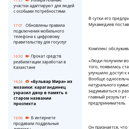
17:35
участки адаптируют для людей
с особыми потребностями
В сутки его предпр
Мухамедиев поставл
Обновлены правила
17:07
подключения мобильного
телефона к цифровому
правительству для госуслуг
Комплекс обслужива
Прокат средств
16:30
«Люди получили во
реабилитации заработал в
того, появилась ст
Казахстане
улучшило доступ к 
Вообще односельча
«Бульвар Мира» из
16:26
натурального кумыс
мозаики: карагандинец
задумываться о раз
украсил двор в память о
главный результат 
старом названии
предприниматель.
проспекта
В интернете
16:06
продавали поддельные
Он признается, что
дипломы