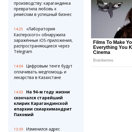
производству: карагандинка
превратила любовь к
ремёслам в успешный бизнес
«Лаборатория
14:25
Касперского» обнаружила
заражённые iOS-приложения,
распространяющиеся через
Telegram
Цифровым тенге будут
14:04
оплачивать медпомощь и
лекарства в Казахстане
На 94-м году жизни
14:03
скончался старейший
клирик Карагандинской
епархии схиархимандрит
Пахомий
Изменился адрес
13:39