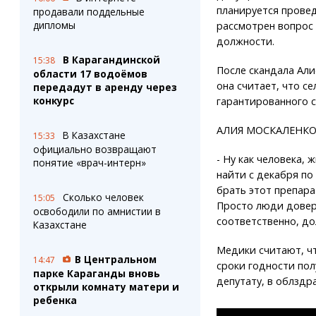
планируется провед
продавали поддельные
дипломы
рассмотрен вопрос
должности.
В Карагандинской
15:38
После скандала Али
области 17 водоёмов
она считает, что се
передадут в аренду через
конкурс
гарантированного с
АЛИЯ МОСКАЛЕНКО, 
В Казахстане
15:33
официально возвращают
- Ну как человека, 
понятие «врач-интерн»
найти с декабря по 
брать этот препара
Сколько человек
15:05
Просто люди доверя
освободили по амнистии в
соответственно, до
Казахстане
Медики считают, ч
В Центральном
14:47
сроки годности пол
парке Караганды вновь
депутату, в облздр
открыли комнату матери и
ребенка