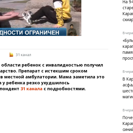
Темиртау
На 9
стар
Балхаш
Кара
Жезказган
схиа
Вчера,
«Бул
Справочник
кара
Расписание транспорта
памя
31 канал
прос
Автобусные остановки
 области ребенок с инвалидностью получил
Экстренные службы
арство. Препарат с истекшим сроком
Каталог компаний
Вчера,
в местной амбулатории. Мама заметила это
Купить шины, легко!
В Ка
а у ребенка резко ухудшилось
асфа
спондент
31 канала
с подробностями.
шест
маги
Вчера,
Поче
Кара
сини