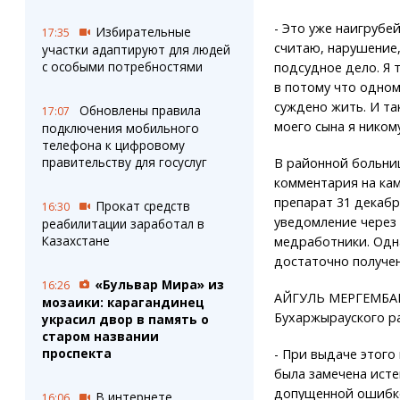
- Это уже наигрубе
Избирательные
17:35
считаю, нарушение,
участки адаптируют для людей
с особыми потребностями
подсудное дело. Я 
в потому что одном
суждено жить. И та
Обновлены правила
17:07
моего сына я ником
подключения мобильного
телефона к цифровому
правительству для госуслуг
В районной больниц
комментария на кам
препарат 31 декабр
Прокат средств
16:30
уведомление через 
реабилитации заработал в
Казахстане
медработники. Одна
достаточно получен
«Бульвар Мира» из
16:26
АЙГУЛЬ МЕРГЕМБАЕ
мозаики: карагандинец
Бухаржырауского р
украсил двор в память о
старом названии
проспекта
- При выдаче этого
была замечена исте
допущенной ошибко
В интернете
16:06