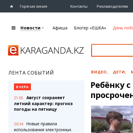
Горячая линия
Контакты
Рекламодателям
Новости
Афиша
Блогер «ЕШКА»
День поб
+7 (7212)
92 09 09
Главная
Афиша
Новости
Новости
Кино
Караганды
Театры
ВИДЕО
,
ДЕТИ
,
ЛЕНТА СОБЫТИЙ
Хроника
Музыка
Ребёнку 
eTV
Спорт
ВЧЕРА
Рассылка новостей
просроче
Выставки
Август сохраняет
21:05
Персоны
Цирк и зоопарк
летний характер: прогноз
Интервью
погоды на пятницу
Блогер «ЕШКА»
Карты
Новые правила
20:34
Лента блогера
Web-камеры
использования электронных