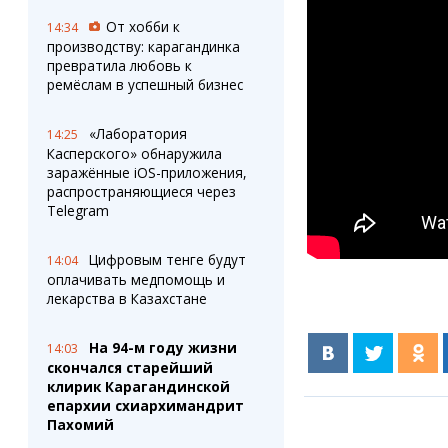
От хобби к
14:34
производству: карагандинка
превратила любовь к
ремёслам в успешный бизнес
«Лаборатория
14:25
Касперского» обнаружила
заражённые iOS-приложения,
распространяющиеся через
Telegram
Цифровым тенге будут
14:04
оплачивать медпомощь и
лекарства в Казахстане
На 94-м году жизни
14:03
скончался старейший
клирик Карагандинской
епархии схиархимандрит
Пахомий