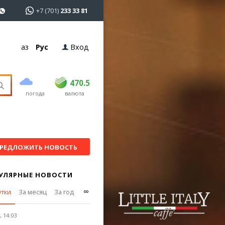
+7 (701)
233 33 81
Қаз
Рус
Вход
покупка
продажа
USD
469
470.5
470.5
погода
валюта
EUR
541
545
RUB
5.51
5.6
РЕДЛОЖИТЬ НОВОСТЬ
УЛЯРНЫЕ НОВОСТИ
∞
утки
За месяц
За год
 14:03