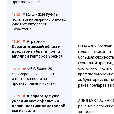
производителей
Медицинские пункты
18:32
появятся на аварийно опасных
участках автодорог
Казахстана
Аграриям
18:20
Сыну Алии Москален
Карагандинской области
предстоит убрать почти
головного мозга и 
миллион гектаров урожая
большая сложность.
серьезный приступ,
состоянию. Только 
МВД: Более 20
18:02
стримеров привлечены к
противосудорожног
ответственности за
амбулатории, вышел
противоправный контент
ранее препарат так
В Караганде уже
17:39
АЛИЯ МОСКАЛЕНКО,
укладывают асфальт на
новой шестикилометровой
ребенка с особенн
магистрали
здоровья: