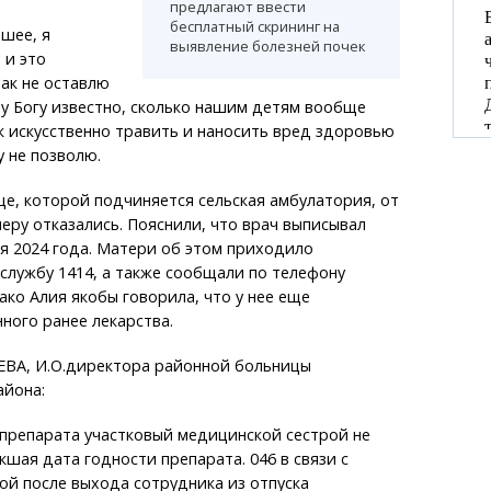
предлагают ввести
бесплатный скрининг на
йшее, я
выявление болезней почек
 и это
так не оставлю
у Богу известно, сколько нашим детям вообще
к искусственно травить и наносить вред здоровью
у не позволю.
е, которой подчиняется сельская амбулатория, от
еру отказались. Пояснили, что врач выписывал
я 2024 года. Матери об этом приходило
службу 1414, а также сообщали по телефону
ко Алия якобы говорила, что у нее еще
ного ранее лекарства.
ВА, И.О.директора районной больницы
айона:
 препарата участковый медицинской сестрой не
кшая дата годности препарата. 046 в связи с
й после выхода сотрудника из отпуска