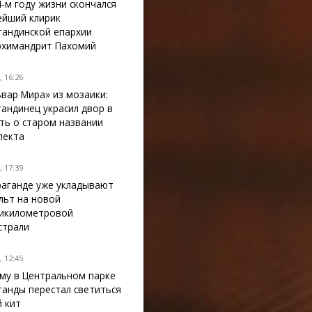
4-м году жизни скончался
ейший клирик
гандинской епархии
рхимандрит Пахомий
 16:26
ьвар Мира» из мозаики:
гандинец украсил двор в
ть о старом названии
пекта
 17:39
раганде уже укладывают
льт на новой
икилометровой
страли
 12:45
му в Центральном парке
ганды перестал светиться
й кит