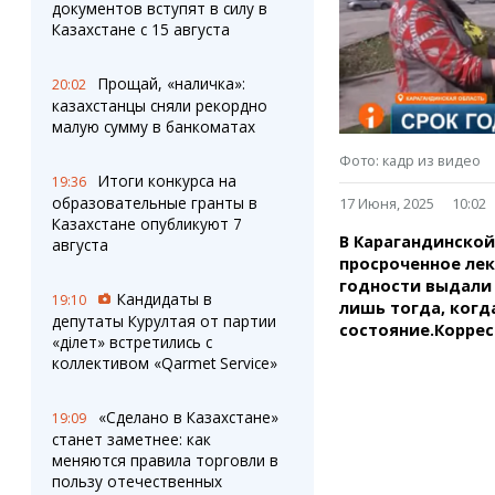
Штрихи
Пробки
документов вступят в силу в
Казахстане с 15 августа
Фотокомиксы
Карта Караганды
Коллаж недели
Организации
Ешкин гороскоп
Мой участковый
Прощай, «наличка»:
20:02
казахстанцы сняли рекордно
Перекрытие дорог
малую сумму в банкоматах
Фото: кадр из видео
Сервисы
Медиа
Итоги конкурса на
19:36
Переводчик
Фото
образовательные гранты в
17 Июня, 2025
10:02
Видео
Казахстане опубликуют 7
В Карагандинской
3D-тур
августа
просроченное лек
Timelapse
годности выдали 
Кандидаты в
19:10
лишь тогда, когд
депутаты Курултая от партии
состояние.Корре
«Әділет» встретились с
коллективом «Qarmet Service»
«Сделано в Казахстане»
19:09
станет заметнее: как
меняются правила торговли в
пользу отечественных