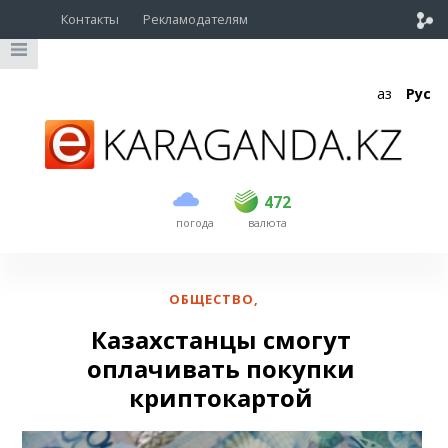
Контакты
Рекламодателям
Қаз
Рус
покупка
продажа
USD
469
472
472
погода
валюта
EUR
539
543
RUB
5.57
5.61
ОБЩЕСТВО
,
Казахстанцы смогут
оплачивать покупки
криптокартой