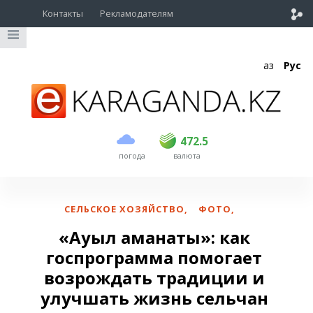
Контакты
Рекламодателям
Қаз
Рус
покупка
продажа
USD
469
472.5
472.5
погода
валюта
EUR
541
544
RUB
5.58
5.62
СЕЛЬСКОЕ ХОЗЯЙСТВО
,
ФОТО
,
«Ауыл аманаты»: как
госпрограмма помогает
возрождать традиции и
улучшать жизнь сельчан