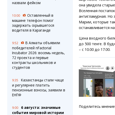
назвали фейком
она увидела старые
Вселенная постапо
Оставленный в
10:00
антигламурная. Но 
машине телефон помог
Марии, которые та
задержать скрывшегося
останавливается на
водителя в Караганде
Цена входного биле
В Алматы объявили
9:52
до 500 тенге. В буд
победителей nFactorial
– с 10.00 до 17.00.
Incubator 2026: восемь недель,
72 проекта и первые
контракты школьников и
студентов
Казахстанцы стали чаще
9:35
и регулярнее платить
пенсионные взносы, заявили в
ЕНПФ
Поделитесь мнение
6 августа: значимые
9:00
события мировой истории