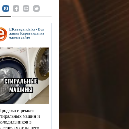
EKaraganda.kz - Вся
жизнь Караганды на
одном сайте