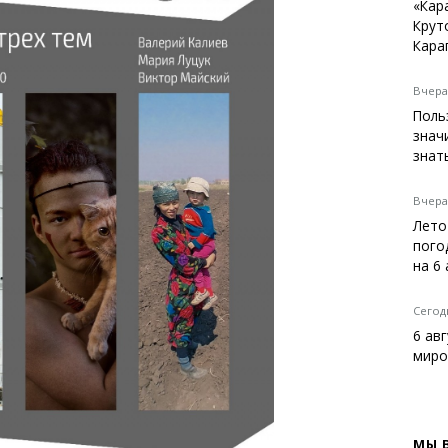
Темиртау
«Кар
Крут
Балхаш
Кара
Жезказган
Вчера,
Поль
знач
Справочник
знат
Расписание транспорта
Автобусные остановки
Вчера,
Экстренные службы
Лето
Каталог компаний
пого
Купить шины, легко!
на 6
Сегодн
6 ав
миро
МЫ 