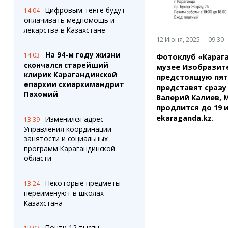
Цифровым тенге будут
14:04
оплачивать медпомощь и
лекарства в Казахстане
12 Июня, 2025
09:30
На 94-м году жизни
14:03
Фотоклуб «Карага
скончался старейший
музее Изобразител
клирик Карагандинской
предстоящую пятни
епархии схиархимандрит
представят сразу
Пахомий
Валерий Калиев, 
продлится до 19 
ekaraganda.kz.
Изменился адрес
13:39
Управления координации
занятости и социальных
программ Карагандинской
области
Некоторые предметы
13:24
переименуют в школах
Казахстана
Почти 12 тысяч