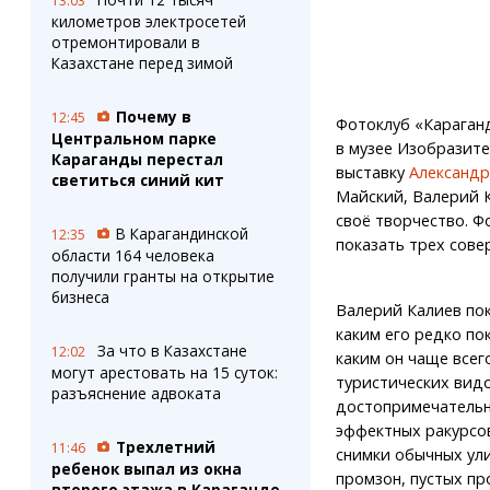
13:03
километров электросетей
отремонтировали в
Казахстане перед зимой
Почему в
12:45
Фотоклуб «Караган
Центральном парке
в музее Изобразите
Караганды перестал
выставку
Александр
светиться синий кит
Майский, Валерий К
своё творчество. Ф
В Карагандинской
12:35
показать трех сове
области 164 человека
получили гранты на открытие
бизнеса
Валерий Калиев по
каким его редко по
За что в Казахстане
12:02
каким он чаще всего
могут арестовать на 15 суток:
туристических видо
разъяснение адвоката
достопримечательн
эффектных ракурсов
Трехлетний
11:46
снимки обычных ули
ребенок выпал из окна
промзон, пустых пр
второго этажа в Караганде