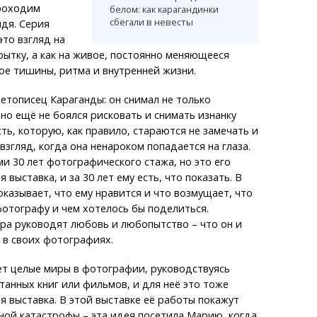
проходим
белом: как карагандинки
сбегали в невесты
ядя. Серия
это взгляд на
крытку, а как на живое, постоянно меняющееся
ое тишины, ритма и внутренней жизни.
етописец Караганды: он снимал не только
 но ещё не боялся рисковать и снимать изнанку
ть, которую, как правило, стараются не замечать и
взгляд, когда она ненароком попадается на глаза.
ми 30 лет фотографического стажа, но это его
 выставка, и за 30 лет ему есть, что показать. В
оказывает, что ему нравится и что возмущает, что
фотографу и чем хотелось бы поделиться.
ра руководят любовь и любопытство – что он и
 в своих фотографиях.
ет целые миры в фотографии, руководствуясь
анных книг или фильмов, и для неё это тоже
я выставка. В этой выставке её работы покажут
ной катастрофы – эта идея посетила Марию, когда