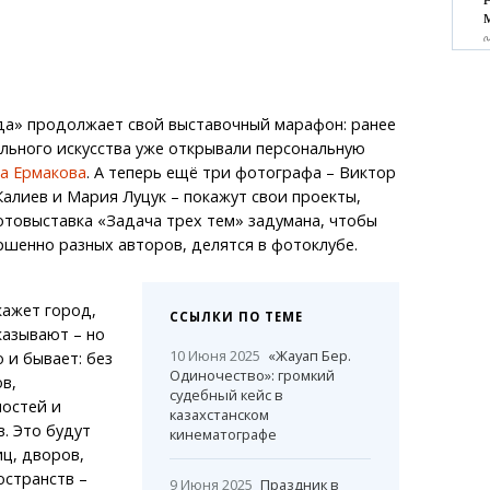
да» продолжает свой выставочный марафон: ранее
льного искусства уже открывали персональную
а Ермакова
. А теперь ещё три фотографа – Виктор
алиев и Мария Луцук – покажут свои проекты,
отовыставка «Задача трех тем» задумана, чтобы
ршенно разных авторов, делятся в фотоклубе.
кажет город,
ССЫЛКИ ПО ТЕМЕ
казывают – но
10 Июня 2025
«Жауап Бер.
 и бывает: без
Одиночество»: громкий
в,
судебный кейс в
остей и
казахстанском
. Это будут
кинематографе
ц, дворов,
остранств –
9 Июня 2025
Праздник в