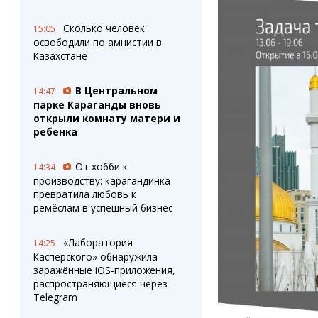
Штрихи
Пробки
Фотокомиксы
Карта Караганды
Сколько человек
15:05
Коллаж недели
Организации
освободили по амнистии в
Ешкин гороскоп
Мой участковый
Казахстане
Перекрытие дорог
В Центральном
14:47
парке Караганды вновь
Сервисы
Медиа
открыли комнату матери и
Переводчик
Фото
ребенка
Видео
3D-тур
От хобби к
14:34
Timelapse
производству: карагандинка
превратила любовь к
ремёслам в успешный бизнес
«Лаборатория
14:25
Касперского» обнаружила
заражённые iOS-приложения,
распространяющиеся через
Telegram