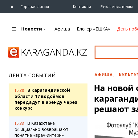
Горячая линия
Контакты
Рекламодателям
Новости
Афиша
Блогер «ЕШКА»
День поб
+7 (7212)
92 09 09
Главная
Афиша
Новости
Новости
Кино
Караганды
Театры
АФИША
,
КУЛЬТУ
ЛЕНТА СОБЫТИЙ
Хроника
Музыка
На новой 
eTV
Спорт
В Карагандинской
15:38
Рассылка новостей
караганд
Выставки
области 17 водоёмов
Персоны
передадут в аренду через
Цирк и зоопарк
решают з
конкурс
Интервью
В Казахстане
15:33
Блогер «ЕШКА»
Карты
официально возвращают
Лента блогера
Web-камеры
понятие «врач-интерн»