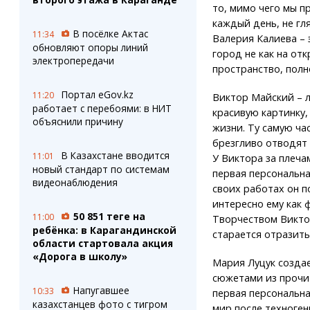
то, мимо чего мы 
каждый день, не гл
В посёлке Актас
11:34
Валерия Калиева – 
обновляют опоры линий
город не как на от
электропередачи
пространство, полн
Портал eGov.kz
11:20
Виктор Майский – л
работает с перебоями: в НИТ
красивую картинку,
объяснили причину
жизни. Ту самую час
брезгливо отводят 
В Казахстане вводится
11:01
У Виктора за плеча
новый стандарт по системам
первая персональная
видеонаблюдения
своих работах он п
интересно ему как 
50 851 теңге на
11:00
Творчеством Викто
ребёнка: в Карагандинской
старается отразить
области стартовала акция
«Дорога в школу»
Мария Луцук созда
сюжетами из прочит
Напугавшее
10:33
первая персональна
казахстанцев фото с тигром
мир после техноген