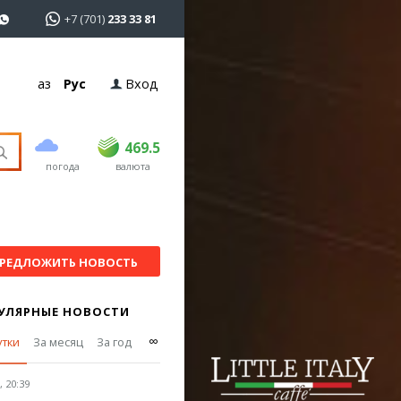
+7 (701)
233 33 81
Қаз
Рус
Вход
покупка
продажа
USD
468.5
469.5
469.5
погода
валюта
EUR
540
544
RUB
5.55
5.6
РЕДЛОЖИТЬ НОВОСТЬ
УЛЯРНЫЕ НОВОСТИ
∞
утки
За месяц
За год
 20:39