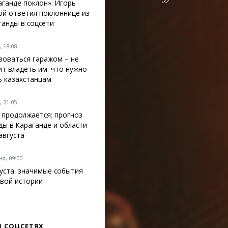
аганде поклон»: Игорь
ой ответил поклоннице из
ганды в соцсети
 18:08
зоваться гаражом – не
ит владеть им: что нужно
ь казахстанцам
 21:05
 продолжается: прогноз
ды в Караганде и области
 августа
я, 09:00
густа: значимые события
вой истории
В СОЦСЕТЯХ