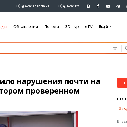
@ekaraganda.kz
@ekar.kz
еды
Объявления
Погода
3D-тур
eTV
Ещё
+7 701 233 33 81
Объявления
Недвижимость
Автомобили
Работа
ило нарушения почти на
Услуги
П
тором проверенном
Электроника
Мебель
ПОП
За с
Погода
Караганда
Вчера,