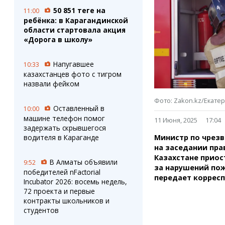
Штрихи
Пробки
50 851 теңге на
11:00
Фотокомиксы
Карта Караганды
ребёнка: в Карагандинской
Коллаж недели
Организации
области стартовала акция
Ешкин гороскоп
Мой участковый
«Дорога в школу»
Перекрытие дорог
Напугавшее
10:33
казахстанцев фото с тигром
Сервисы
Медиа
назвали фейком
Переводчик
Фото
Видео
Фото: Zakon.kz/Екате
Оставленный в
10:00
3D-тур
машине телефон помог
11 Июня, 2025
17:04
Timelapse
задержать скрывшегося
Министр по чрез
водителя в Караганде
на заседании прав
Казахстане приос
В Алматы объявили
9:52
за нарушений по
победителей nFactorial
передает коррес
Incubator 2026: восемь недель,
72 проекта и первые
контракты школьников и
студентов