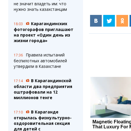
не значит владеть им: что
нужно знать казахстанцам
Карагандинских
18:03
фотогорафов приглашают
на проект «Один день из
жизни города»
Правила испытаний
17:36
беспилотных автомобилей
утвердили в Казахстане
В Карагандинской
17:14
области два предприятия
оштрафовали на 12
миллионов тенге
В Караганде
17:10
открылась физкультурно-
оздоровительная секция
для детей с