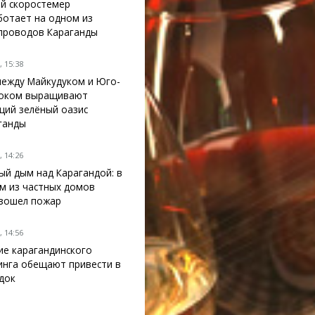
й скоростемер
ботает на одном из
проводов Караганды
 15:38
между Майкудуком и Юго-
оком выращивают
щий зелёный оазис
ганды
 14:26
ый дым над Карагандой: в
м из частных домов
зошел пожар
 14:56
ие карагандинского
инга обещают привести в
док