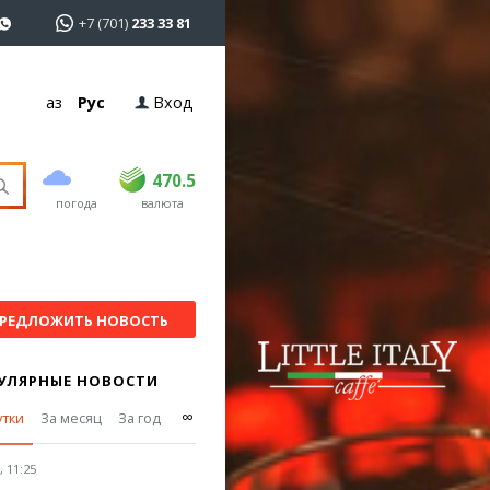
+7 (701)
233 33 81
Қаз
Рус
Вход
покупка
продажа
USD
468
470.5
470.5
погода
валюта
EUR
535
542
RUB
5.55
5.61
РЕДЛОЖИТЬ НОВОСТЬ
УЛЯРНЫЕ НОВОСТИ
∞
утки
За месяц
За год
 11:25