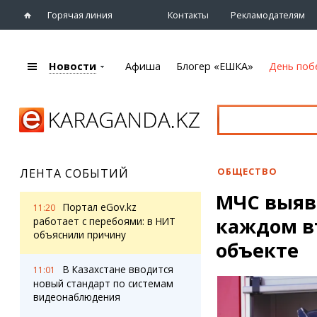
Горячая линия
Контакты
Рекламодателям
Новости
Афиша
Блогер «ЕШКА»
День поб
+7 (7212)
92 09 09
Главная
Афиша
Новости
Новости
Кино
Караганды
Театры
ОБЩЕСТВО
ЛЕНТА СОБЫТИЙ
Хроника
Музыка
МЧС выяв
eTV
Спорт
Портал eGov.kz
11:20
Рассылка новостей
каждом в
Выставки
работает с перебоями: в НИТ
Персоны
объяснили причину
Цирк и зоопарк
объекте
Интервью
В Казахстане вводится
11:01
новый стандарт по системам
Блогер «ЕШКА»
Карты
видеонаблюдения
Лента блогера
Web-камеры