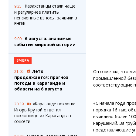
Казахстанцы стали чаще
9:35
и регулярнее платить
пенсионные взносы, заявили в
ЕНПФ
6 августа: значимые
9:00
события мировой истории
ВЧЕРА
Лето
Он отметил, что м
21:05
продолжается: прогноз
промышленной безо
погоды в Караганде и
соответствующие п
области на 6 августа
«С начала года про
«Караганде поклон»:
20:39
порядка 16 тыс. об
Игорь Крутой ответил
поклоннице из Караганды в
выявлено более 100
соцсети
нарушений. За груб
представляющие уг