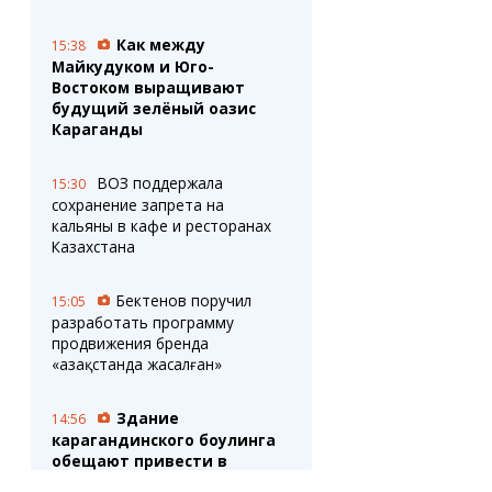
Как между
15:38
Майкудуком и Юго-
Востоком выращивают
будущий зелёный оазис
Караганды
ВОЗ поддержала
15:30
сохранение запрета на
кальяны в кафе и ресторанах
Казахстана
Бектенов поручил
15:05
разработать программу
продвижения бренда
«Қазақстанда жасалған»
Здание
14:56
карагандинского боулинга
обещают привести в
порядок