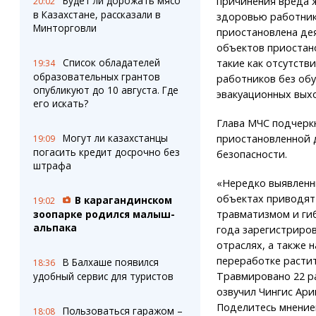
Будет ли дорожать мясо
причинения вреда 
20:02
в Казахстане, рассказали в
здоровью работник
Минторговли
приостановлена дея
объектов приостан
Список обладателей
такие как отсутств
19:34
образовательных грантов
работников без обу
опубликуют до 10 августа. Где
эвакуационных выхо
его искать?
Глава МЧС подчеркн
Могут ли казахстанцы
приостановленной 
19:09
погасить кредит досрочно без
безопасности.
штрафа
«Нередко выявленн
объектах приводят
В карагандинском
19:02
травматизмом и гиб
зоопарке родился малыш-
альпака
года зарегистриров
отраслях, а также н
переработке растит
В Балхаше появился
18:36
Травмировано 22 ра
удобный сервис для туристов
озвучил Чингис Ари
Поделитесь мнение
Пользоваться гаражом –
18:08