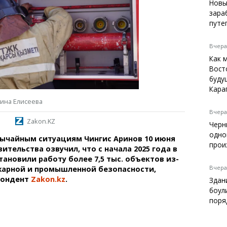
Темиртау
Новы
зара
Балхаш
путе
Жезказган
Вчера,
Как 
Вост
Справочник
буду
Расписание транспорта
Кара
Автобусные остановки
рина Елисеева
Экстренные службы
Вчера,
Zakon.KZ
Каталог компаний
Черн
Купить шины, легко!
одно
вычайным ситуациям Чингис Аринов 10 июня
прои
ительства озвучил, что с начала 2025 года в
тановили работу более 7,5 тыс. объектов из-
Вчера,
жарной и промышленной безопасности,
пондент
Zakon.kz
.
Здан
боул
поря