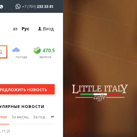
+7 (701)
233 33 81
Қаз
Рус
Вход
покупка
продажа
USD
468
470.5
470.5
погода
валюта
EUR
535
542
RUB
5.58
5.615
РЕДЛОЖИТЬ НОВОСТЬ
УЛЯРНЫЕ НОВОСТИ
∞
утки
За месяц
За год
 11:25