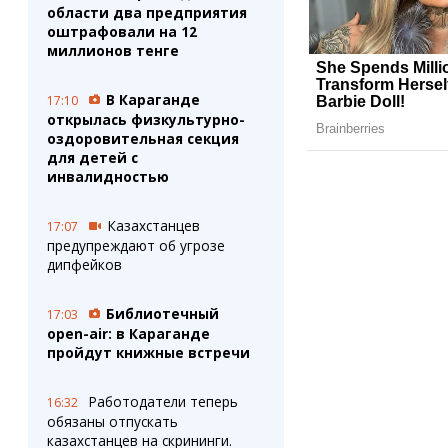
области два предприятия
оштрафовали на 12
миллионов тенге
В Караганде
17:10
открылась физкультурно-
оздоровительная секция
для детей с
инвалидностью
Казахстанцев
17:07
предупреждают об угрозе
дипфейков
Библиотечный
17:03
open-air: в Караганде
пройдут книжные встречи
Работодатели теперь
16:32
обязаны отпускать
казахстанцев на скрининги.