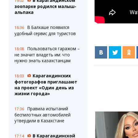
В карагандинском
19:02
зоопарке родился малыш-
альпака
В Балхаше появился
18:36
удобный сервис для туристов
Пользоваться гаражом –
18:08
не значит владеть им: что
нужно знать казахстанцам
Карагандинских
18:03
фотогорафов приглашают
на проект «Один день из
жизни города»
Правила испытаний
17:36
беспилотных автомобилей
утвердили в Казахстане
В Карагандинской
17:14