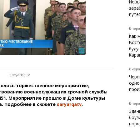
Темиртау
Новы
зара
Балхаш
путе
Жезказган
Вчера,
Как 
Вост
Справочник
буду
Расписание транспорта
Кара
Автобусные остановки
Экстренные службы
Вчера,
saryarqa tv
Каталог компаний
Черн
Купить шины, легко!
одно
оялось торжественное мероприятие,
прои
твованию военнослужащих срочной службы
451. Мероприятие прошло в Доме культуры
Вчера,
а. Подробнее в сюжете
saryarqatv
.
Здан
боул
поря