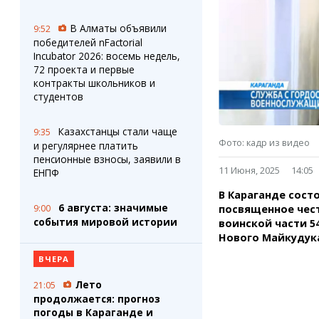
Штрихи
Пробки
Фотокомиксы
Карта Караганды
В Алматы объявили
9:52
Коллаж недели
Организации
победителей nFactorial
Ешкин гороскоп
Мой участковый
Incubator 2026: восемь недель,
Перекрытие дорог
72 проекта и первые
контракты школьников и
студентов
Сервисы
Медиа
Переводчик
Фото
Казахстанцы стали чаще
9:35
Видео
Фото: кадр из видео
и регулярнее платить
3D-тур
пенсионные взносы, заявили в
11 Июня, 2025
14:05
ЕНПФ
Timelapse
В Караганде сост
6 августа: значимые
посвященное чес
9:00
события мировой истории
воинской части 5
Нового Майкудук
ВЧЕРА
Лето
21:05
продолжается: прогноз
погоды в Караганде и