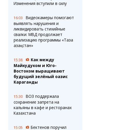
Изменения вступили в силу
Видеокамеры помогают
16:03
выявлять нарушения и
ликвидировать стихийные
свалки: МВД продолжает
реализацию программы «Таза
Қазақстан»
Как между
15:38
Майкудуком и Юго-
Востоком выращивают
будущий зелёный оазис
Караганды
ВОЗ поддержала
15:30
сохранение запрета на
кальяны в кафе и ресторанах
Казахстана
Бектенов поручил
15:05