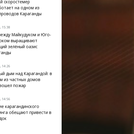
й скоростемер
ботает на одном из
проводов Караганды
 15:38
между Майкудуком и Юго-
оком выращивают
щий зелёный оазис
ганды
 14:26
ый дым над Карагандой: в
м из частных домов
зошел пожар
 14:56
ие карагандинского
инга обещают привести в
док