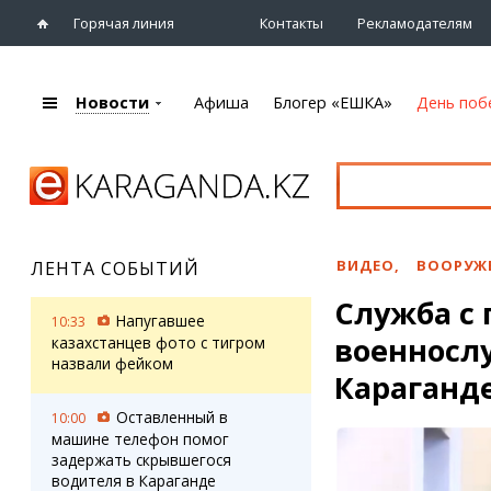
Горячая линия
Контакты
Рекламодателям
Новости
Афиша
Блогер «ЕШКА»
День поб
+7 (7212)
92 09 09
Главная
Афиша
Новости
Новости
Кино
Караганды
Театры
ВИДЕО
,
ВООРУЖ
ЛЕНТА СОБЫТИЙ
Хроника
Музыка
Служба с 
eTV
Спорт
Напугавшее
10:33
Рассылка новостей
военносл
Выставки
казахстанцев фото с тигром
Персоны
назвали фейком
Цирк и зоопарк
Караганд
Интервью
Оставленный в
10:00
машине телефон помог
Блогер «ЕШКА»
Карты
задержать скрывшегося
Лента блогера
Web-камеры
водителя в Караганде