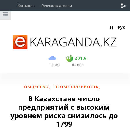
Контакты
Рекламодателям
Қаз
Рус
покупка
продажа
USD
468.5
471.5
471.5
погода
валюта
EUR
539
543
RUB
5.57
5.61
ОБЩЕСТВО
,
ПРОМЫШЛЕННОСТЬ
,
В Казахстане число
предприятий с высоким
уровнем риска снизилось до
1799