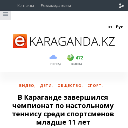
Контакты
Рекламодателям
Қаз
Рус
покупка
продажа
USD
470
472
472
погода
валюта
EUR
539
542
RUB
5.53
5.61
ВИДЕО
,
ДЕТИ
,
ОБЩЕСТВО
,
СПОРТ
,
В Караганде завершился
чемпионат по настольному
теннису среди спортсменов
младше 11 лет