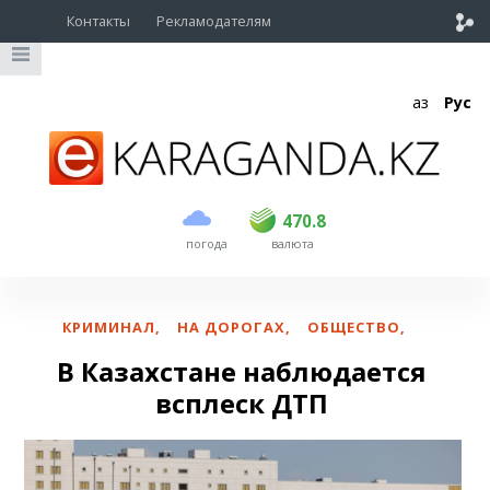
Контакты
Рекламодателям
Қаз
Рус
покупка
продажа
USD
468.5
470.8
470.8
погода
валюта
EUR
539
541.5
RUB
5.53
5.6
КРИМИНАЛ
,
НА ДОРОГАХ
,
ОБЩЕСТВО
,
В Казахстане наблюдается
всплеск ДТП