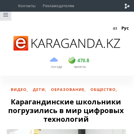
Контакты
Рекламодателям
Қаз
Рус
покупка
продажа
USD
468.5
470.8
470.8
погода
валюта
EUR
539
541.5
RUB
5.53
5.6
ВИДЕО
,
ДЕТИ
,
ОБРАЗОВАНИЕ
,
ОБЩЕСТВО
,
Карагандинские школьники
погрузились в мир цифровых
технологий