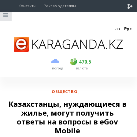
Контакты
Рекламодателям
Қаз
Рус
покупка
продажа
USD
468.5
470.5
470.5
погода
валюта
EUR
539
544
RUB
5.51
5.58
ОБЩЕСТВО
,
Казахстанцы, нуждающиеся в
жилье, могут получить
ответы на вопросы в eGov
Mobile