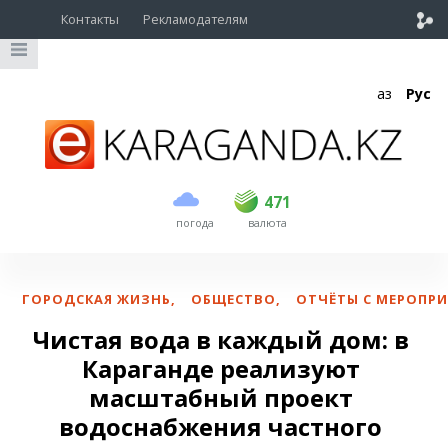
Контакты
Рекламодателям
Қаз
Рус
покупка
продажа
USD
469.5
471
471
погода
валюта
EUR
539
544
RUB
5.53
5.6
ГОРОДСКАЯ ЖИЗНЬ
,
ОБЩЕСТВО
,
ОТЧЁТЫ С МЕРОПР
Чистая вода в каждый дом: в
Караганде реализуют
масштабный проект
водоснабжения частного