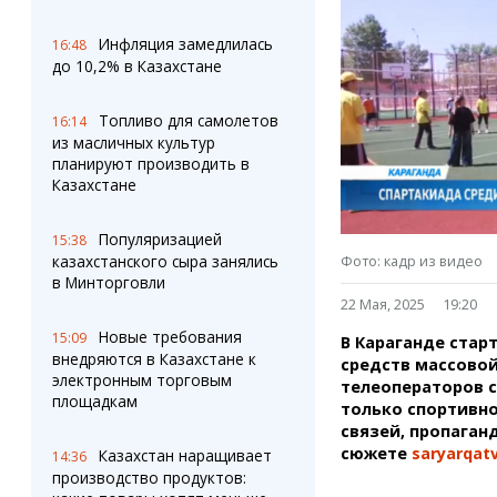
Штрихи
Пробки
Фотокомиксы
Карта Караганды
Инфляция замедлилась
16:48
Коллаж недели
Организации
до 10,2% в Казахстане
Ешкин гороскоп
Мой участковый
Перекрытие дорог
Топливо для самолетов
16:14
из масличных культур
планируют производить в
Сервисы
Медиа
Казахстане
Переводчик
Фото
Видео
Популяризацией
15:38
3D-тур
Фото: кадр из видео
казахстанского сыра занялись
Timelapse
в Минторговли
22 Мая, 2025
19:20
Новые требования
15:09
В Караганде стар
внедряются в Казахстане к
средств массовой
электронным торговым
телеоператоров с
площадкам
только спортивно
связей, пропаган
сюжете
saryarqat
Казахстан наращивает
14:36
производство продуктов: