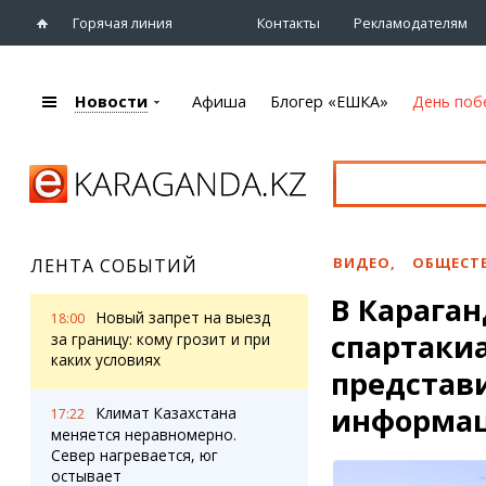
Горячая линия
Контакты
Рекламодателям
Новости
Афиша
Блогер «ЕШКА»
День поб
+7 (7212)
92 09 09
Главная
Афиша
Новости
Новости
Кино
Караганды
Театры
ВИДЕО
,
ОБЩЕСТ
ЛЕНТА СОБЫТИЙ
Хроника
Музыка
В Караган
eTV
Спорт
Новый запрет на выезд
18:00
Рассылка новостей
спартаки
Выставки
за границу: кому грозит и при
Персоны
каких условиях
Цирк и зоопарк
представ
Интервью
информа
Климат Казахстана
17:22
меняется неравномерно.
Блогер «ЕШКА»
Карты
Север нагревается, юг
Лента блогера
Web-камеры
остывает