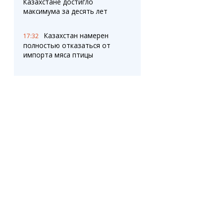
Казахстане достигло
максимума за десять лет
Казахстан намерен
17:32
полностью отказаться от
импорта мяса птицы
Карагандинцев
17:30
приглашают на ярмарку
школьной формы от
местных производителей
Почему казахстанцы
17:07
не ощущают повышения
зарплат?
Новые дорожные
16:38
камеры проходят
испытания на одной из
улиц Караганды
ОПРОС