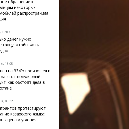
ное обращение к
ельцам некоторых
мобилей распространила
ция
 19:09
ько денег нужно
хстанцу, чтобы жить
едно
я, 13:05
 цен на 334% произошел в
 на этот популярный
укт: как обстоят дела в
хстане
я, 09:32
грантов протестируют
нание казахского языка:
аны цена и условия