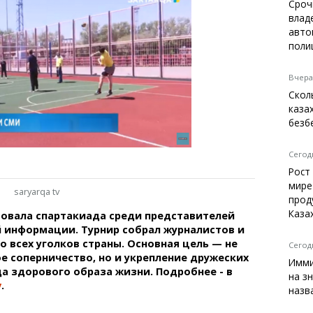
Темиртау
Сроч
влад
Балхаш
авто
Жезказган
поли
Вчера,
Скол
Справочник
каза
Расписание транспорта
безб
Автобусные остановки
Экстренные службы
Сегодн
Каталог компаний
Рост
Купить шины, легко!
мире
saryarqa tv
прод
Каза
товала спартакиада среди представителей
 информации. Турнир собрал журналистов и
о всех уголков страны. Основная цель — не
Сегодн
е соперничество, но и укрепление дружеских
Имми
да здорового образа жизни. Подробнее - в
на з
v
.
назв