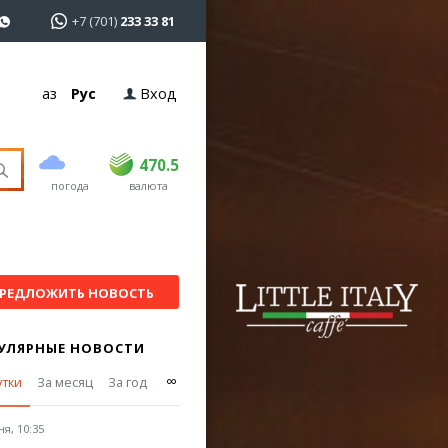
+7 (701)
233 33 81
Қаз
Рус
Вход
покупка
продажа
USD
468.5
470.5
470.5
погода
валюта
EUR
539
544
RUB
5.51
5.58
РЕДЛОЖИТЬ НОВОСТЬ
УЛЯРНЫЕ НОВОСТИ
∞
утки
За месяц
За год
я, 10:35