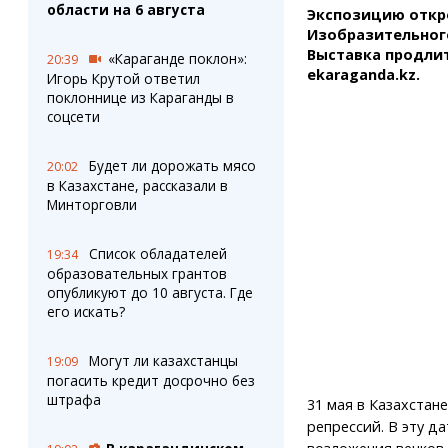
области на 6 августа
Экспозицию откр
Изобразительного 
Выставка продлит
«Караганде поклон»:
20:39
ekaraganda.kz.
Игорь Крутой ответил
поклоннице из Караганды в
соцсети
Будет ли дорожать мясо
20:02
в Казахстане, рассказали в
Минторговли
Список обладателей
19:34
образовательных грантов
опубликуют до 10 августа. Где
его искать?
Могут ли казахстанцы
19:09
погасить кредит досрочно без
штрафа
31 мая в Казахстан
репрессий. В эту д