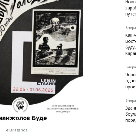
Темиртау
Новы
зара
Балхаш
путе
Жезказган
Вчера,
Как 
Вост
Справочник
буду
Расписание транспорта
Кара
Автобусные остановки
Экстренные службы
Вчера,
Каталог компаний
Черн
Купить шины, легко!
одно
прои
Вчера,
Здан
боул
поря
eKaraganda