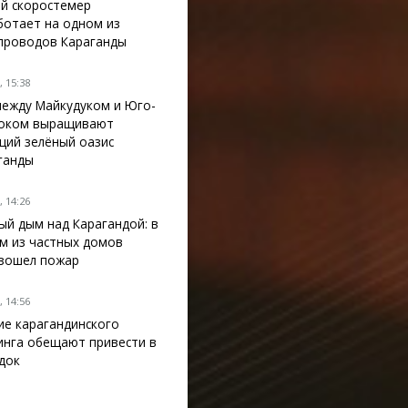
й скоростемер
ботает на одном из
проводов Караганды
 15:38
между Майкудуком и Юго-
оком выращивают
щий зелёный оазис
ганды
 14:26
ый дым над Карагандой: в
м из частных домов
зошел пожар
 14:56
ие карагандинского
инга обещают привести в
док