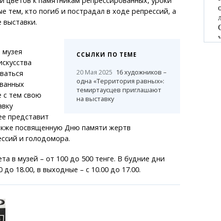
и цветов к памятникам репрессированных, уроки
е тем, кто погиб и пострадал в ходе репрессий, а
 выставки.
 музея
ССЫЛКИ ПО ТЕМЕ
искусства
20 Мая 2025
16 художников –
ваться
одна «Территория равных»:
ванных
темиртаусцев приглашают
 с тем свою
на выставку
авку
ее представит
акже посвященную Дню памяти жертв
ессий и голодомора.
а в музей – от 100 до 500 тенге. В будние дни
 до 18.00, в выходные – с 10.00 до 17.00.