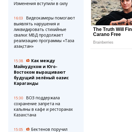
Изменения вступили в силу
Видеокамеры помогают
16:03
выявлять нарушения и
ликвидировать стихийные
свалки: МВД продолжает
реализацию программы «Таза
Қазақстан»
Как между
15:38
Майкудуком и Юго-
Востоком выращивают
будущий зелёный оазис
Караганды
ВОЗ поддержала
15:30
сохранение запрета на
кальяны в кафе и ресторанах
Казахстана
Бектенов поручил
15:05