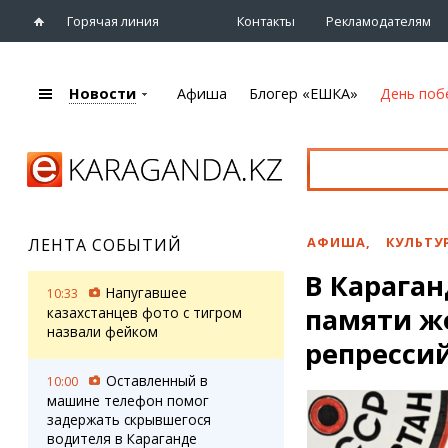
Горячая линия
Контакты
Рекламодателям
Новости
Афиша
Блогер «ЕШКА»
День поб
+7 (7212)
92 09 09
Главная
Афиша
Новости
Новости
Кино
Караганды
Театры
АФИША
,
КУЛЬТУ
ЛЕНТА СОБЫТИЙ
Хроника
Музыка
В Караган
eTV
Спорт
Напугавшее
10:33
Рассылка новостей
памяти ж
Выставки
казахстанцев фото с тигром
Персоны
назвали фейком
Цирк и зоопарк
репресси
Интервью
Оставленный в
10:00
машине телефон помог
Блогер «ЕШКА»
Карты
задержать скрывшегося
Лента блогера
Web-камеры
водителя в Караганде