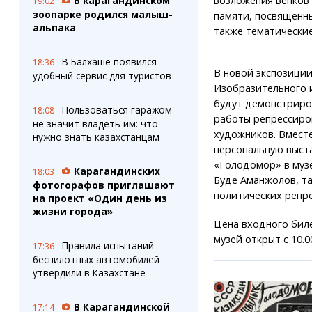
В карагандинском
возложения венков 
19:02
зоопарке родился малыш-
памяти, посвященны
альпака
также тематические
В Балхаше появился
18:36
В новой экспозиции
удобный сервис для туристов
Изобразительного 
будут демонстриро
Пользоваться гаражом –
18:08
работы репрессиро
не значит владеть им: что
художников. Вместе
нужно знать казахстанцам
персональную выст
«Голодомор» в муз
Карагандинских
18:03
Буде Аманжолов, т
фотогорафов приглашают
политических репр
на проект «Один день из
жизни города»
Цена входного билет
музей открыт с 10.00
Правила испытаний
17:36
беспилотных автомобилей
утвердили в Казахстане
В Карагандинской
17:14