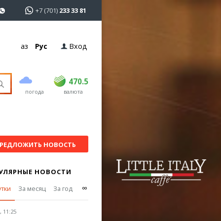
+7 (701)
233 33 81
Қаз
Рус
Вход
покупка
продажа
USD
468
470.5
470.5
погода
валюта
EUR
535
542
RUB
5.58
5.615
РЕДЛОЖИТЬ НОВОСТЬ
УЛЯРНЫЕ НОВОСТИ
∞
утки
За месяц
За год
 11:25