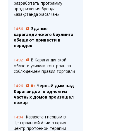
разработать программу
продвижения бренда
«Қазақстанда жасалған»
Здание
14:56
карагандинского боулинга
обещают привести в
порядок
В Карагандинской
14:32
области усилили контроль за
соблюдением правил торговли
Черный дым над
14:26
Карагандой: в одном из
частных домов произошел
пожар
Казахстан первым в
14:04
Центральной Азии открыл
центр протонной терапии