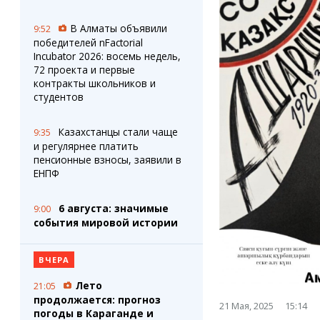
Штрихи
Пробки
Фотокомиксы
Карта Караганды
В Алматы объявили
9:52
Коллаж недели
Организации
победителей nFactorial
Ешкин гороскоп
Мой участковый
Incubator 2026: восемь недель,
Перекрытие дорог
72 проекта и первые
контракты школьников и
студентов
Сервисы
Медиа
Переводчик
Фото
Казахстанцы стали чаще
9:35
Видео
и регулярнее платить
3D-тур
пенсионные взносы, заявили в
ЕНПФ
Timelapse
6 августа: значимые
9:00
события мировой истории
ВЧЕРА
Лето
21:05
продолжается: прогноз
21 Мая, 2025
15:14
погоды в Караганде и