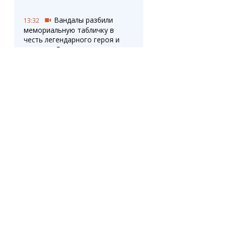
Вандалы разбили
13:32
мемориальную табличку в
честь легендарного героя и
писателя Бауыржана
Момышулы
Новый учебный год:
13:15
утверждены сроки четвертей,
каникул и экзаменов
Минтранспорта сделало
13:03
важное напоминание о ПДД
для всех водителей Казахстана
Избирательные
12:32
участки на предприятиях
ОПРОС
впервые открыли в
Карагандинской области
Карагандинцы, заметили ли
вы повышение цен на
продукты в супермаркетах?