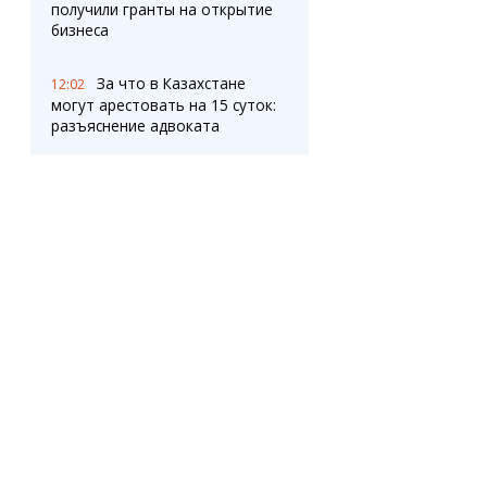
получили гранты на открытие
бизнеса
За что в Казахстане
12:02
могут арестовать на 15 суток:
разъяснение адвоката
Трехлетний
11:46
ребенок выпал из окна
второго этажа в Караганде
В посёлке Актас
11:34
обновляют опоры линий
электропередачи
Портал eGov.kz
11:20
работает с перебоями: в НИТ
объяснили причину
ОПРОС
В Казахстане вводится
11:01