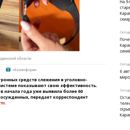
Темиртау
На 9
стар
Балхаш
Кара
Жезказган
схиа
Сегодн
Поче
Справочник
Кара
Расписание транспорта
сини
Автобусные остановки
ндинской области
Экстренные службы
Сегодн
«Казинформ»
Каталог компаний
6 ав
Купить шины, легко!
миро
ронных средств слежения в уголовно-
системе показывают свою эффективность.
Сегодн
в начала года уже выявила более 60
 осужденных, передает корреспондент
Оста
rm.
теле
скры
Кара