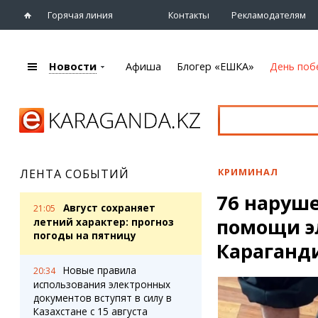
Горячая линия
Контакты
Рекламодателям
Новости
Афиша
Блогер «ЕШКА»
День поб
+7 (7212)
92 09 09
Главная
Афиша
Новости
Новости
Кино
Караганды
Театры
КРИМИНАЛ
ЛЕНТА СОБЫТИЙ
Хроника
Музыка
76 наруш
eTV
Спорт
Август сохраняет
21:05
Рассылка новостей
помощи э
Выставки
летний характер: прогноз
Персоны
погоды на пятницу
Цирк и зоопарк
Караганд
Интервью
Новые правила
20:34
использования электронных
Блогер «ЕШКА»
Карты
документов вступят в силу в
Лента блогера
Web-камеры
Казахстане с 15 августа