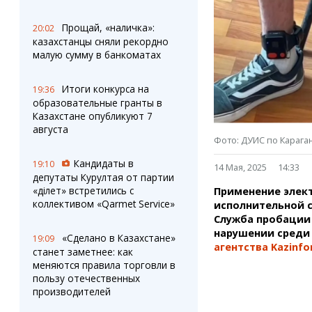
Штрихи
Пробки
Фотокомиксы
Карта Караганды
Прощай, «наличка»:
20:02
Коллаж недели
Организации
казахстанцы сняли рекордно
Ешкин гороскоп
Мой участковый
малую сумму в банкоматах
Перекрытие дорог
Итоги конкурса на
19:36
образовательные гранты в
Сервисы
Медиа
Казахстане опубликуют 7
Переводчик
Фото
августа
Видео
Фото: ДУИС по Карага
3D-тур
Кандидаты в
19:10
14 Мая, 2025
14:33
Timelapse
депутаты Курултая от партии
«Әділет» встретились с
Применение элект
коллективом «Qarmet Service»
исполнительной 
Служба пробации 
нарушении среди
«Сделано в Казахстане»
19:09
агентства Kazinfo
станет заметнее: как
меняются правила торговли в
пользу отечественных
производителей