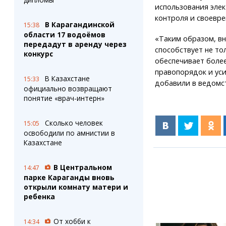
использования элек
контроля и своевре
В Карагандинской
15:38
области 17 водоёмов
«Таким образом, в
передадут в аренду через
способствует не то
конкурс
обеспечивает более
правопорядок и ус
В Казахстане
15:33
добавили в ведомс
официально возвращают
понятие «врач-интерн»
Сколько человек
15:05
освободили по амнистии в
Казахстане
В Центральном
14:47
парке Караганды вновь
открыли комнату матери и
ребенка
От хобби к
14:34