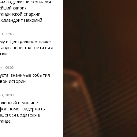
4-м году жизни скончался
ейший клирик
гандинской епархии
рхимандрит Пахомий
я, 12:45
му в Центральном парке
ганды перестал светиться
й кит
я, 09:00
густа: значимые события
вой истории
я, 10:00
вленный в машине
фон помог задержать
вшегося водителя в
ганде