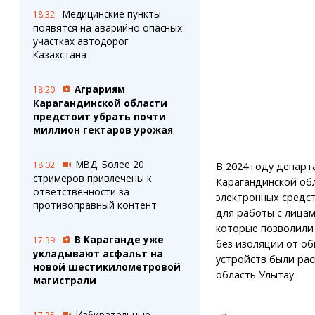
Медицинские пункты
18:32
появятся на аварийно опасных
участках автодорог
Казахстана
Аграриям
18:20
Карагандинской области
предстоит убрать почти
миллион гектаров урожая
МВД: Более 20
18:02
В 2024 году департ
стримеров привлечены к
Карагандинской обл
ответственности за
электронных средст
противоправный контент
для работы с лица
которые позволили
В Караганде уже
17:39
без изоляции от об
укладывают асфальт на
устройств были рас
новой шестикилометровой
область Улытау.
магистрали
Избирательные