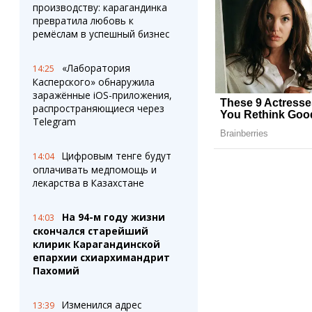
производству: карагандинка
превратила любовь к
ремёслам в успешный бизнес
«Лаборатория
14:25
Касперского» обнаружила
заражённые iOS-приложения,
распространяющиеся через
Telegram
Цифровым тенге будут
14:04
оплачивать медпомощь и
лекарства в Казахстане
На 94-м году жизни
14:03
скончался старейший
клирик Карагандинской
епархии схиархимандрит
Пахомий
Изменился адрес
13:39