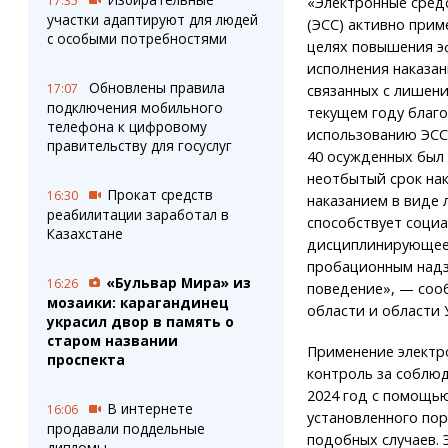
17:35
«Электронные сред
участки адаптируют для людей
(ЭСС) активно прим
с особыми потребностями
целях повышения э
исполнения наказан
Обновлены правила
17:07
связанных с лишени
подключения мобильного
текущем году благ
телефона к цифровому
использованию ЭСС
правительству для госуслуг
40 осужденных был
неотбытый срок нак
Прокат средств
16:30
наказанием в виде 
реабилитации заработал в
способствует социа
Казахстане
дисциплинирующее 
пробационным надз
«Бульвар Мира» из
16:26
поведение», — соо
мозаики: карагандинец
области и области 
украсил двор в память о
старом названии
Применение электр
проспекта
контроль за соблюд
2024 год с помощь
В интернете
16:06
установленного пор
продавали поддельные
подобных случаев. 
дипломы