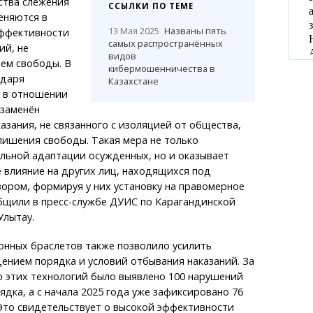
ства слежения
ССЫЛКИ ПО ТЕМЕ
еняются в
13 Мая 2025
Названы пять
ффективности
самых распространённых
ий, не
видов
ем свободы. В
кибермошенничества в
одаря
Казахстане
 в отношении
 заменён
азания, не связанного с изоляцией от общества,
лишения свободы. Такая мера не только
льной адаптации осужденных, но и оказывает
влияние на других лиц, находящихся под
ором, формируя у них установку на правомерное
бщили в пресс-службе ДУИС по Карагандинской
Улытау.
онных браслетов также позволило усилить
ением порядка и условий отбывания наказаний. За
ю этих технологий было выявлено 100 нарушений
ядка, а с начала 2025 года уже зафиксировано 76
Это свидетельствует о высокой эффективности