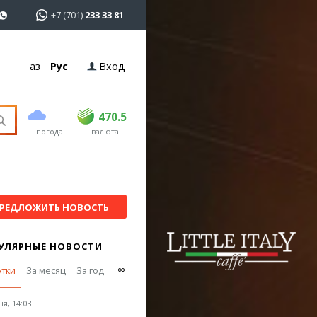
+7 (701)
233 33 81
Қаз
Рус
Вход
покупка
продажа
USD
469
470.5
470.5
погода
валюта
EUR
541
545
RUB
5.51
5.6
РЕДЛОЖИТЬ НОВОСТЬ
УЛЯРНЫЕ НОВОСТИ
∞
утки
За месяц
За год
я, 14:03