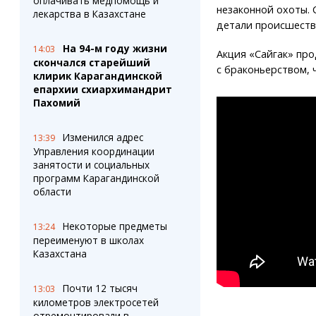
оплачивать медпомощь и
незаконной охоты. 
лекарства в Казахстане
детали происшеств
На 94-м году жизни
14:03
Акция «Сайгак» пр
скончался старейший
с браконьерством, 
клирик Карагандинской
епархии схиархимандрит
Пахомий
Изменился адрес
13:39
Управления координации
занятости и социальных
программ Карагандинской
области
Некоторые предметы
13:24
переименуют в школах
Казахстана
Почти 12 тысяч
13:03
километров электросетей
отремонтировали в