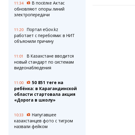
В посёлке Актас
11:34
обновляют опоры линий
электропередачи
Портал eGov.kz
11:20
работает с перебоями: в НИТ
объяснили причину
В Казахстане вводится
11:01
новый стандарт по системам
видеонаблюдения
50 851 теңге на
11:00
ребёнка: в Карагандинской
области стартовала акция
«Дорога в школу»
Напугавшее
10:33
казахстанцев фото с тигром
назвали фейком