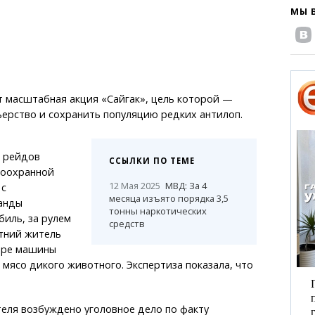
МЫ 
т масштабная акция «Сайгак», цель которой —
ерство и сохранить популяцию редких антилоп.
з рейдов
ССЫЛКИ ПО ТЕМЕ
доохранной
12 Мая 2025
МВД: За 4
 с
месяца изъято порядка 3,5
анды
тонны наркотических
иль, за рулем
средств
етний житель
тре машины
мясо дикого животного. Экспертиза показала, что
еля возбуждено уголовное дело по факту