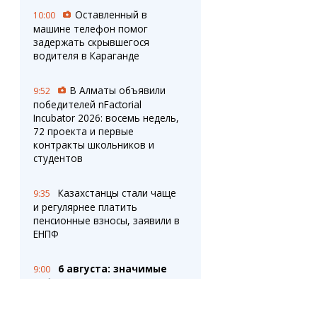
Оставленный в
10:00
машине телефон помог
задержать скрывшегося
водителя в Караганде
В Алматы объявили
9:52
победителей nFactorial
Incubator 2026: восемь недель,
72 проекта и первые
контракты школьников и
студентов
Казахстанцы стали чаще
9:35
и регулярнее платить
пенсионные взносы, заявили в
ЕНПФ
6 августа: значимые
9:00
события мировой истории