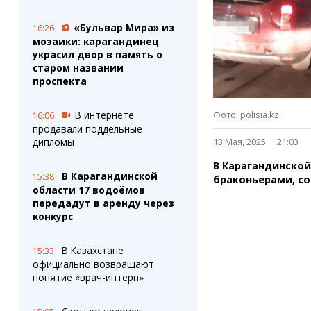
Штрихи
Пробки
Фотокомиксы
Карта Караганды
«Бульвар Мира» из
16:26
Коллаж недели
Организации
мозаики: карагандинец
Ешкин гороскоп
Мой участковый
украсил двор в память о
Перекрытие дорог
старом названии
проспекта
Сервисы
Медиа
В интернете
Фото: polisia.kz
16:06
Переводчик
Фото
продавали поддельные
Видео
дипломы
13 Мая, 2025
21:03
3D-тур
В Карагандинской
Timelapse
В Карагандинской
15:38
браконьерами, с
области 17 водоёмов
передадут в аренду через
конкурс
В Казахстане
15:33
официально возвращают
понятие «врач-интерн»