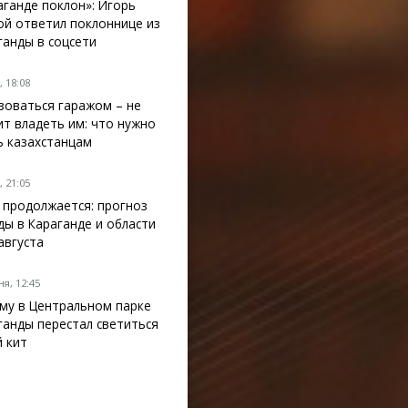
аганде поклон»: Игорь
ой ответил поклоннице из
ганды в соцсети
 18:08
зоваться гаражом – не
ит владеть им: что нужно
ь казахстанцам
 21:05
 продолжается: прогноз
ды в Караганде и области
 августа
я, 12:45
му в Центральном парке
ганды перестал светиться
й кит