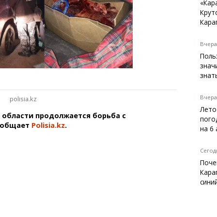
Темиртау
«Кар
Крут
Балхаш
Кара
Жезказган
Вчера,
Поль
знач
Справочник
знат
Расписание транспорта
Автобусные остановки
Вчера,
polisia.kz
Экстренные службы
Лето
 области продолжается борьба с
Каталог компаний
пого
ообщает
Polisia.kz
.
Купить шины, легко!
на 6
Сегодн
Поче
Кара
сини