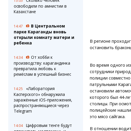
Сколько человек
15:05
освободили по амнистии в
Казахстане
В Центральном
14:47
парке Караганды вновь
открыли комнату матери и
В регионе проходи
ребенка
остановить браконь
От хобби к
14:34
производству: карагандинка
Во время одного и
превратила любовь к
сотрудники приро
ремёслам в успешный бизнес
полиции совместно
патрульными Караг
«Лаборатория
14:25
остановили автомоб
Касперского» обнаружила
которого был 44-л
заражённые iOS-приложения,
столицы. При осмо
распространяющиеся через
полицейские нашли 
Telegram
это мясо сайгака.
Цифровым тенге будут
14:04
В отношении водит