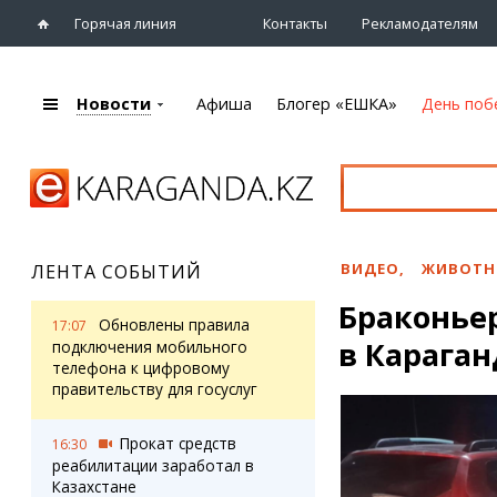
Горячая линия
Контакты
Рекламодателям
Новости
Афиша
Блогер «ЕШКА»
День поб
+7 (7212)
92 09 09
Главная
Афиша
Новости
Новости
Кино
Караганды
Театры
ВИДЕО
,
ЖИВОТН
ЛЕНТА СОБЫТИЙ
Хроника
Музыка
Браконье
eTV
Спорт
Обновлены правила
17:07
Рассылка новостей
в Караган
Выставки
подключения мобильного
Персоны
телефона к цифровому
Цирк и зоопарк
правительству для госуслуг
Интервью
Прокат средств
16:30
Блогер «ЕШКА»
Карты
реабилитации заработал в
Лента блогера
Web-камеры
Казахстане