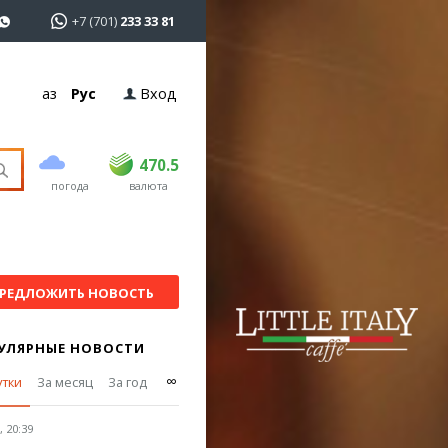
+7 (701)
233 33 81
Қаз
Рус
Вход
покупка
продажа
USD
469
470.5
470.5
погода
валюта
EUR
541
545
RUB
5.51
5.6
РЕДЛОЖИТЬ НОВОСТЬ
УЛЯРНЫЕ НОВОСТИ
∞
утки
За месяц
За год
 20:39