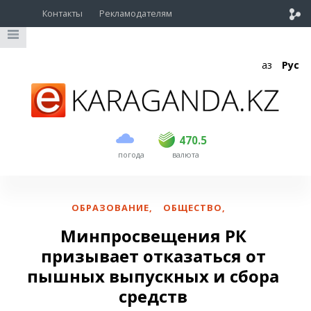
Контакты
Рекламодателям
Қаз
Рус
покупка
продажа
USD
469
470.5
470.5
погода
валюта
EUR
539
543
RUB
5.51
5.6
ОБРАЗОВАНИЕ
,
ОБЩЕСТВО
,
Минпросвещения РК
призывает отказаться от
пышных выпускных и сбора
средств