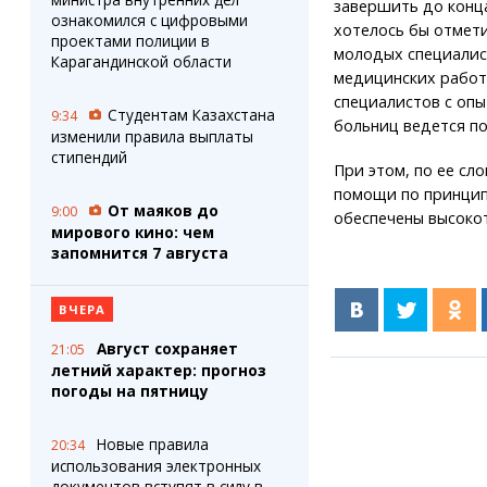
завершить до конца
ознакомился с цифровыми
хотелось бы отмети
проектами полиции в
молодых специалист
Карагандинской области
медицинских работн
специалистов с оп
Студентам Казахстана
9:34
больниц ведется по
изменили правила выплаты
стипендий
При этом, по ее сл
помощи по принцип
От маяков до
9:00
обеспечены высоко
мирового кино: чем
запомнится 7 августа
ВЧЕРА
Август сохраняет
21:05
летний характер: прогноз
погоды на пятницу
Новые правила
20:34
использования электронных
документов вступят в силу в