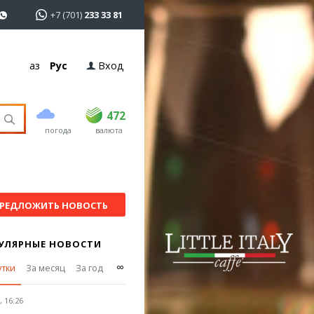
+7 (701)
233 33 81
Қаз
Рус
Вход
покупка
продажа
USD
469
472
472
погода
валюта
EUR
539
543
RUB
5.57
5.61
РЕДЛОЖИТЬ НОВОСТЬ
УЛЯРНЫЕ НОВОСТИ
∞
утки
За месяц
За год
 16:26