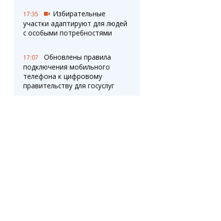
Избирательные
17:35
участки адаптируют для людей
с особыми потребностями
Обновлены правила
17:07
подключения мобильного
телефона к цифровому
правительству для госуслуг
Прокат средств
16:30
реабилитации заработал в
Казахстане
«Бульвар Мира» из
16:26
мозаики: карагандинец
украсил двор в память о
старом названии
проспекта
В интернете
16:06