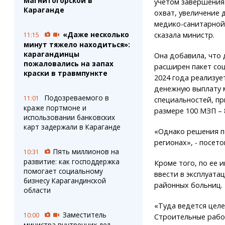
Магнитогорской в
учетом завершения
Караганде
охват, увеличение 
медико-санитарной 
«Даже несколько
сказала министр.
11:15
минут тяжело находиться»:
карагандинцы
Она добавила, что
пожаловались на запах
расширен пакет соц
краски в травмпункте
2024 года реализу
денежную выплату
Подозреваемого в
11:01
специальностей, пр
краже портмоне и
размере 100 МЗП – 8
использовании банковских
карт задержали в Караганде
«Однако решения по
регионах», - посето
Пять миллионов на
10:31
развитие: как господдержка
Кроме того, по ее 
помогает социальному
ввести в эксплуат
бизнесу Карагандинской
районных больниц.
области
«Туда ведется целе
Заместитель
10:00
Строительные рабо
министра внутренних дел