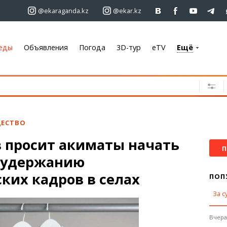
@ekaraganda.kz
@ekar.kz
еды
Объявления
Погода
3D-тур
eTV
Ещё
+7 701 233 33 81
Объявления
Недвижимость
Автомобили
ЕСТВО
Работа
 просит акиматы начать
Услуги
П
о удержанию
Электроника
Мебель
ких кадров в селах
ПОП
За с
Погода
Караганда
Вчера,