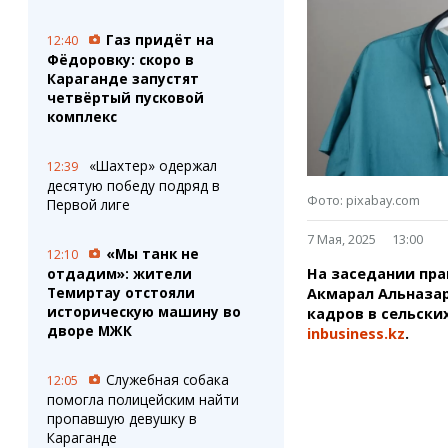
Штрихи
Пробки
Фотокомиксы
Карта Караганды
Газ придёт на
12:40
Коллаж недели
Организации
Фёдоровку: скоро в
Ешкин гороскоп
Мой участковый
Караганде запустят
Перекрытие дорог
четвёртый пусковой
комплекс
Сервисы
Медиа
«Шахтер» одержал
12:39
Переводчик
Фото
десятую победу подряд в
Видео
Фото: pixabay.com
Первой лиге
3D-тур
7 Мая, 2025
13:00
Timelapse
«Мы танк не
12:10
На заседании пра
отдадим»: жители
Темиртау отстояли
Акмарал Альназа
историческую машину во
кадров в сельски
дворе МЖК
inbusiness.kz
.
Служебная собака
12:05
помогла полицейским найти
пропавшую девушку в
Караганде