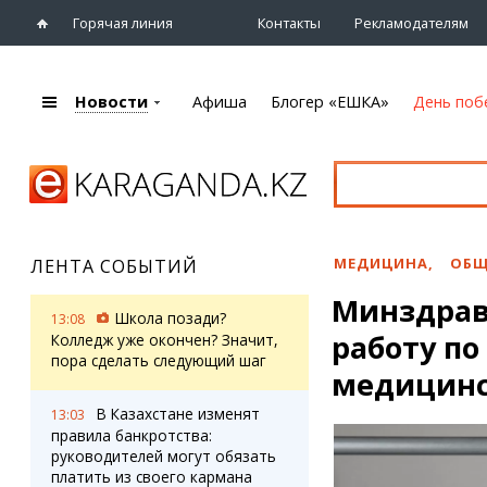
Горячая линия
Контакты
Рекламодателям
Новости
Афиша
Блогер «ЕШКА»
День поб
+7 (7212)
92 09 09
Главная
Афиша
Новости
Новости
Кино
Караганды
Театры
МЕДИЦИНА
,
ОБЩ
ЛЕНТА СОБЫТИЙ
Хроника
Музыка
Минздрав
eTV
Спорт
Школа позади?
13:08
Рассылка новостей
работу п
Выставки
Колледж уже окончен? Значит,
Персоны
пора сделать следующий шаг
Цирк и зоопарк
медицинс
Интервью
В Казахстане изменят
13:03
правила банкротства:
Блогер «ЕШКА»
Карты
руководителей могут обязать
Лента блогера
Web-камеры
платить из своего кармана