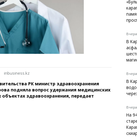
Темиртау
«Бул
кара
Балхаш
памя
Жезказган
прос
Вчера,
В Ка
Справочник
асфа
Расписание транспорта
шест
маги
Автобусные остановки
Экстренные службы
inbusiness.kz
Каталог компаний
Вчера,
Купить шины, легко!
В Ка
вительства РК министр здравоохранения
водо
рова подняла вопрос удержания медицинских
чере
х объектах здравоохранения, передает
Вчера,
На 9
стар
Кара
схиа