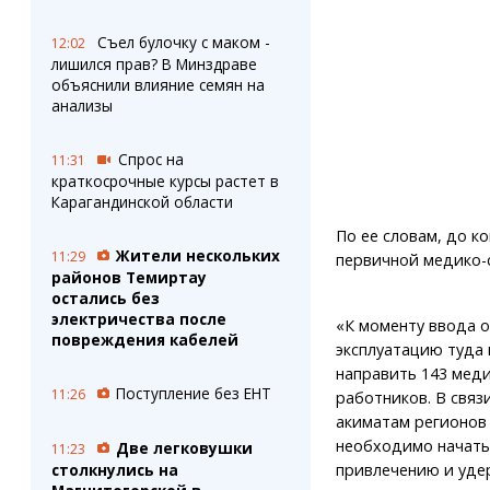
Съел булочку с маком -
12:02
лишился прав? В Минздраве
объяснили влияние семян на
анализы
Спрос на
11:31
краткосрочные курсы растет в
Карагандинской области
По ее словам, до к
Жители нескольких
11:29
первичной медико-
районов Темиртау
остались без
электричества после
«К моменту ввода о
повреждения кабелей
эксплуатацию туда 
направить 143 мед
Поступление без ЕНТ
11:26
работников. В связи
акиматам регионов 
необходимо начать
Две легковушки
11:23
привлечению и уде
столкнулись на