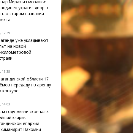
ьвар Мира» из мозаики:
гандинец украсил двор в
ть о старом названии
пекта
 17:39
раганде уже укладывают
льт на новой
икилометровой
страли
 15:38
рагандинской области 17
ёмов передадут в аренду
з конкурс
 14:03
4-м году жизни скончался
ейший клирик
гандинской епархии
рхимандрит Пахомий