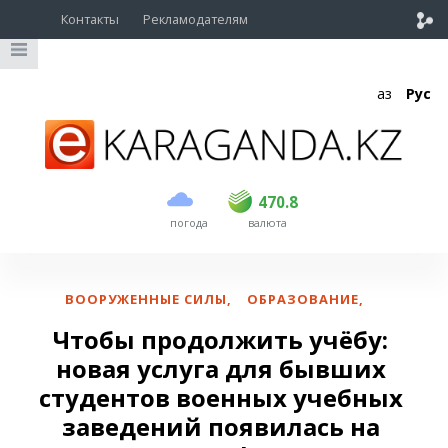
Контакты
Рекламодателям
Қаз
Рус
покупка
продажа
USD
468.5
470.8
470.8
погода
валюта
EUR
539
541.5
RUB
5.53
5.6
ВООРУЖЕННЫЕ СИЛЫ
,
ОБРАЗОВАНИЕ
,
Чтобы продолжить учёбу:
новая услуга для бывших
студентов военных учебных
заведений появилась на