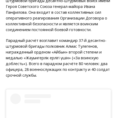
штурмовой бригады десантно-штурмовых войск имени
Героя Советского Союза генерал-майора Ивана
Панфилова. Она входит в состав коллективных сил
оперативного реагирования Организации Договора о
коллективной безопасности и является воинским
соединением постоянной боевой готовности.
Парадный расчёт возглавит командир 37-й десантно-
штурмовой бригады полковник Алмас Тулегенов,
награжденный орденом «Айбын» второй степени и
медалью «Жауынгерлік ерлігі үшін» («За воинскую
доблесть»). Всего в парадном расчёте 80 человек: два
офицера, 28 военнослужащих по контракту и 40 солдат
срочной службы.