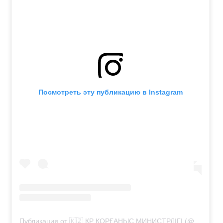
Посмотреть эту публикацию в Instagram
Публикация от 🇰🇿 ҚР ҚОРҒАНЫС МИНИСТРЛІГІ (@modgovkz)