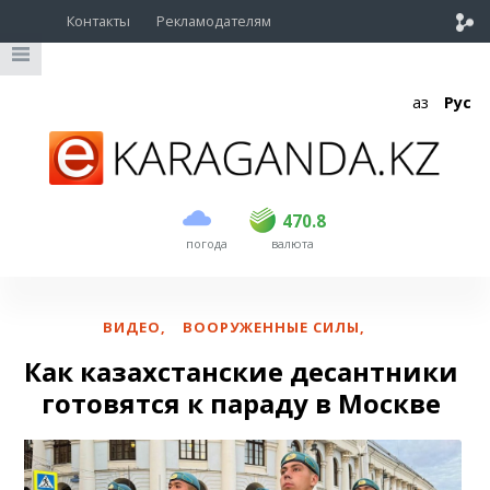
Контакты
Рекламодателям
Қаз
Рус
покупка
продажа
USD
468.5
470.8
470.8
погода
валюта
EUR
539
541.5
RUB
5.53
5.6
ВИДЕО
,
ВООРУЖЕННЫЕ СИЛЫ
,
Как казахстанские десантники
готовятся к параду в Москве