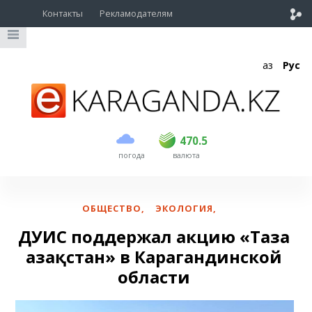
Контакты
Рекламодателям
Қаз
Рус
покупка
продажа
USD
469
470.5
470.5
погода
валюта
EUR
539
542.5
RUB
5.58
5.62
ОБЩЕСТВО
,
ЭКОЛОГИЯ
,
ДУИС поддержал акцию «Таза
Қазақстан» в Карагандинской
области