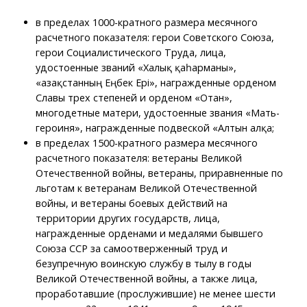
в пределах 1000-кратного размера месячного
расчетного показателя: герои Советского Союза,
герои Социалистического Труда, лица,
удостоенные званий «Халық қаһарманы»,
«Қазақстанның Еңбек Epi», награжденные орденом
Славы трех степеней и орденом «Отан»,
многодетные матери, удостоенные звания «Мать-
героиня», награжденные подвеской «Алтын алқа;
в пределах 1500-кратного размера месячного
расчетного показателя: ветераны Великой
Отечественной войны, ветераны, приравненные по
льготам к ветеранам Великой Отечественной
войны, и ветераны боевых действий на
территории других государств, лица,
награжденные орденами и медалями бывшего
Союза ССР за самоотверженный труд и
безупречную воинскую службу в тылу в годы
Великой Отечественной войны, а также лица,
проработавшие (прослужившие) не менее шести