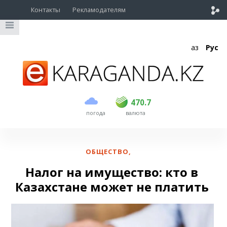
Контакты
Рекламодателям
Қаз
Рус
покупка
продажа
USD
468.5
470.7
470.7
погода
валюта
EUR
539
544
RUB
5.53
5.6
ОБЩЕСТВО
,
Налог на имущество: кто в
Казахстане может не платить