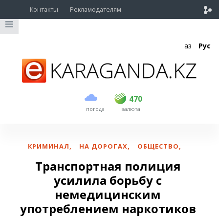
Контакты
Рекламодателям
Қаз
Рус
покупка
продажа
USD
469
470
470
погода
валюта
EUR
540
544
RUB
5.55
5.6
КРИМИНАЛ
,
НА ДОРОГАХ
,
ОБЩЕСТВО
,
Транспортная полиция
усилила борьбу с
немедицинским
употреблением наркотиков