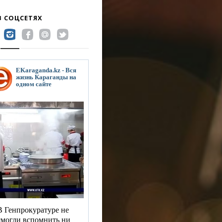
В СОЦСЕТЯХ
EKaraganda.kz - Вся
жизнь Караганды на
одном сайте