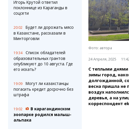
Штрихи
Пробки
Игорь Крутой ответил
поклоннице из Караганды в
Фотокомиксы
Карта Караганды
соцсети
Коллаж недели
Организации
Ешкин гороскоп
Мой участковый
Будет ли дорожать мясо
20:02
Перекрытие дорог
в Казахстане, рассказали в
Минторговли
Сервисы
Медиа
Фото: автора
Переводчик
Фото
Список обладателей
19:34
Видео
образовательных грантов
24 Апреля, 2025
11:4
3D-тур
опубликуют до 10 августа. Где
С теплыми днями 
его искать?
Timelapse
зимы город, нако
долгожданной, с
Могут ли казахстанцы
19:09
весна пришла не 
погасить кредит досрочно без
воздух наполнилс
штрафа
деревья, а на ул
корреспондент ek
В карагандинском
19:02
зоопарке родился малыш-
альпака