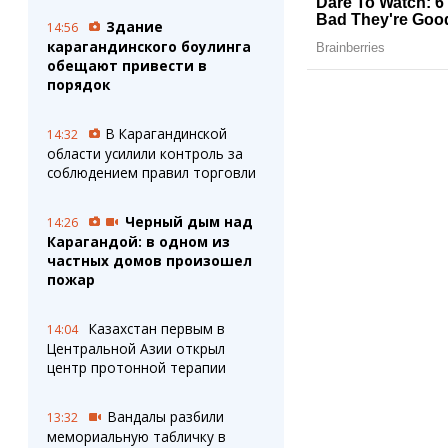
Здание
14:56
карагандинского боулинга
обещают привести в
порядок
В Карагандинской
14:32
области усилили контроль за
соблюдением правил торговли
Черный дым над
14:26
Карагандой: в одном из
частных домов произошел
пожар
Казахстан первым в
14:04
Центральной Азии открыл
центр протонной терапии
Вандалы разбили
13:32
мемориальную табличку в