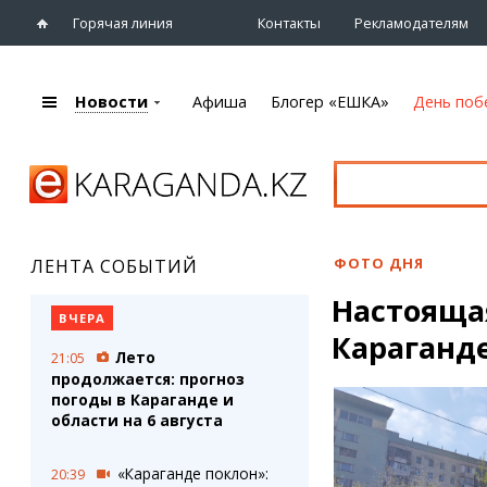
Горячая линия
Контакты
Рекламодателям
Новости
Афиша
Блогер «ЕШКА»
День поб
+7 (7212)
92 09 09
Главная
Афиша
Новости
Новости
Кино
Караганды
Театры
ФОТО ДНЯ
ЛЕНТА СОБЫТИЙ
Хроника
Музыка
Настоящая
eTV
Спорт
ВЧЕРА
Рассылка новостей
Караганд
Выставки
Лето
21:05
Персоны
Цирк и зоопарк
продолжается: прогноз
Интервью
погоды в Караганде и
области на 6 августа
Блогер «ЕШКА»
Карты
Лента блогера
Web-камеры
«Караганде поклон»:
20:39