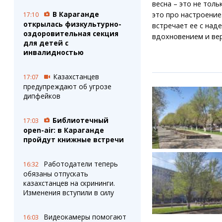
весна – это не толь
В Караганде
это про настроение
17:10
открылась физкультурно-
встречает ее с над
оздоровительная секция
вдохновением и вер
для детей с
инвалидностью
Казахстанцев
17:07
предупреждают об угрозе
дипфейков
Библиотечный
17:03
open-air: в Караганде
пройдут книжные встречи
Работодатели теперь
16:32
обязаны отпускать
казахстанцев на скрининги.
Изменения вступили в силу
Видеокамеры помогают
16:03