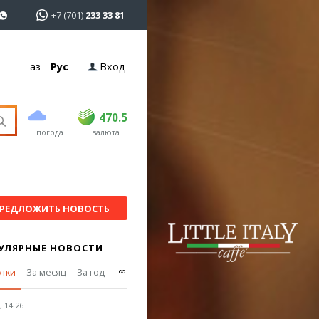
+7 (701)
233 33 81
Қаз
Рус
Вход
покупка
продажа
USD
469
470.5
470.5
погода
валюта
EUR
539
543
RUB
5.55
5.62
РЕДЛОЖИТЬ НОВОСТЬ
УЛЯРНЫЕ НОВОСТИ
∞
утки
За месяц
За год
 14:26