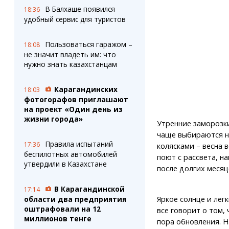
В Балхаше появился
18:36
удобный сервис для туристов
Пользоваться гаражом –
18:08
не значит владеть им: что
нужно знать казахстанцам
Карагандинских
18:03
фотогорафов приглашают
на проект «Один день из
жизни города»
Утренние заморозки
чаще выбираются на
Правила испытаний
17:36
колясками – весна 
беспилотных автомобилей
поют с рассвета, н
утвердили в Казахстане
после долгих месяц
В Карагандинской
17:14
Яркое солнце и лег
области два предприятия
оштрафовали на 12
все говорит о том,
миллионов тенге
пора обновления. 