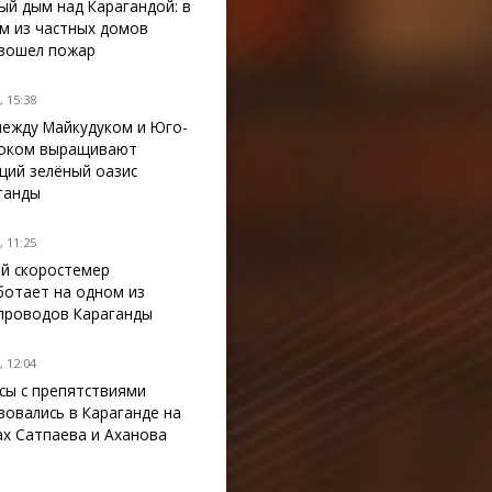
ый дым над Карагандой: в
м из частных домов
зошел пожар
 15:38
между Майкудуком и Юго-
оком выращивают
щий зелёный оазис
ганды
 11:25
й скоростемер
ботает на одном из
проводов Караганды
 12:04
сы с препятствиями
зовались в Караганде на
ах Сатпаева и Аханова