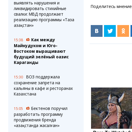
выявлять нарушения и
Поделитесь мнение
ликвидировать стихийные
свалки: МВД продолжает
реализацию программы «Таза
Қазақстан»
Как между
15:38
Майкудуком и Юго-
Востоком выращивают
будущий зелёный оазис
Караганды
ВОЗ поддержала
15:30
сохранение запрета на
кальяны в кафе и ресторанах
Казахстана
Бектенов поручил
15:05
разработать программу
продвижения бренда
«Қазақстанда жасалған»