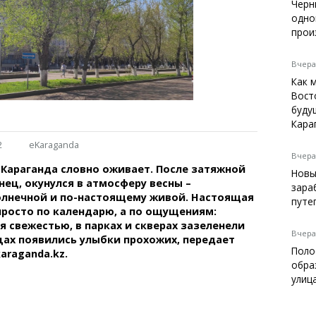
Темиртау
Черн
одно
Балхаш
прои
Жезказган
Вчера,
Как 
Вост
Справочник
буду
Расписание транспорта
Кара
Автобусные остановки
2
eKaraganda
Экстренные службы
Вчера,
Караганда словно оживает. После затяжной
Каталог компаний
Новы
нец, окунулся в атмосферу весны –
Купить шины, легко!
зара
олнечной и по-настоящему живой. Настоящая
путе
просто по календарю, а по ощущениям:
я свежестью, в парках и скверах зазеленели
Вчера,
ицах появились улыбки прохожих, передает
Поло
araganda.kz.
обра
улиц