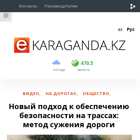
Контакты
Рекламодателям
Қаз
Рус
покупка
продажа
USD
468.5
470.5
470.5
погода
валюта
EUR
539
544
RUB
5.51
5.58
ВИДЕО
,
НА ДОРОГАХ
,
ОБЩЕСТВО
,
Новый подход к обеспечению
безопасности на трассах:
метод сужения дороги