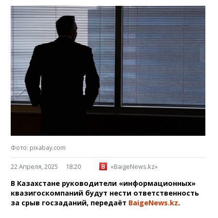
Фото: pixabay.com
22 Апреля, 2025
18:20
«BaigeNews.kz»
В Казахстане руководители «информационных»
квазигоскомпаний будут нести ответственность
за срыв госзаданий, передаёт
BaigeNews.kz
.