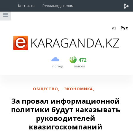
Контакты
Рекламодателям
Қаз
Рус
покупка
продажа
USD
470
472
472
погода
валюта
EUR
539
542
RUB
5.53
5.61
ОБЩЕСТВО
,
ЭКОНОМИКА
,
За провал информационной
политики будут наказывать
руководителей
квазигоскомпаний