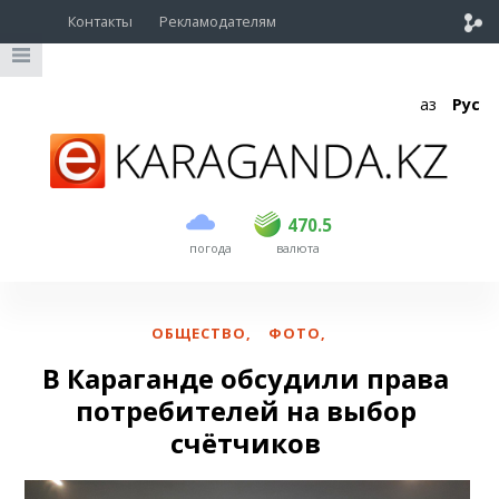
Контакты
Рекламодателям
Қаз
Рус
покупка
продажа
USD
469
470.5
470.5
погода
валюта
EUR
541
545
RUB
5.51
5.6
ОБЩЕСТВО
,
ФОТО
,
В Караганде обсудили права
потребителей на выбор
счётчиков