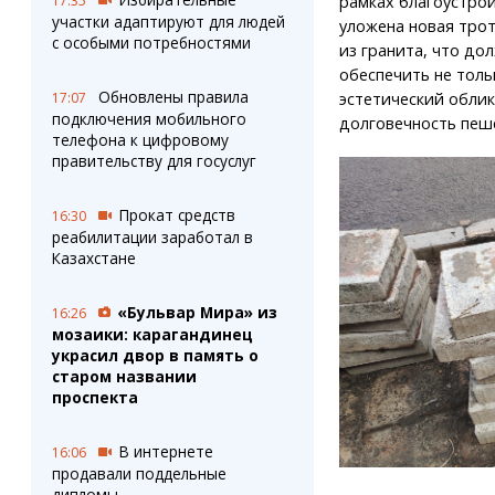
рамках благоустрой
17:35
участки адаптируют для людей
уложена новая трот
с особыми потребностями
из гранита, что до
обеспечить не толь
Обновлены правила
эстетический облик
17:07
подключения мобильного
долговечность пеш
телефона к цифровому
правительству для госуслуг
Прокат средств
16:30
реабилитации заработал в
Казахстане
«Бульвар Мира» из
16:26
мозаики: карагандинец
украсил двор в память о
старом названии
проспекта
В интернете
16:06
продавали поддельные
дипломы