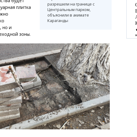
ства будет
разрешили на границе с
уарная плитка
Центральным парком,
лжно
объяснили в акимате
ко
Караганды
, но и
еходной зоны.