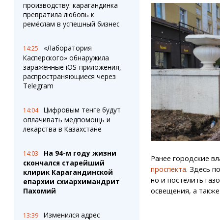
производству: карагандинка
превратила любовь к
ремёслам в успешный бизнес
«Лаборатория
14:25
Касперского» обнаружила
заражённые iOS-приложения,
распространяющиеся через
Telegram
Цифровым тенге будут
14:04
оплачивать медпомощь и
лекарства в Казахстане
На 94-м году жизни
14:03
Ранее городские вл
скончался старейший
проспекта
. Здесь п
клирик Карагандинской
но и постелить газ
епархии схиархимандрит
освещения, а также
Пахомий
Изменился адрес
13:39