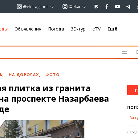
@ekaraganda.kz
@ekar.kz
еды
Объявления
Погода
3D-тур
eTV
Ещё
+7 701 233 33 81
Объявления
Недвижимость
Автомобили
Ь
,
НА ДОРОГАХ
,
ФОТО
Работа
я плитка из гранита
Услуги
П
на проспекте Назарбаева
Электроника
Мебель
де
ПОП
За с
Погода
Караганда
Сегодн