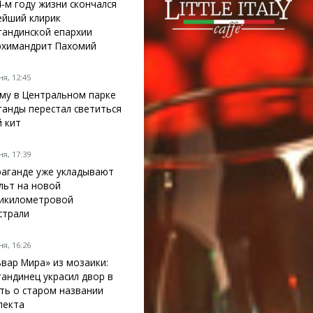
4-м году жизни скончался
ейший клирик
гандинской епархии
рхимандрит Пахомий
я, 12:45
му в Центральном парке
ганды перестал светиться
й кит
я, 17:39
раганде уже укладывают
льт на новой
икилометровой
страли
я, 16:26
ьвар Мира» из мозаики:
гандинец украсил двор в
ть о старом названии
пекта