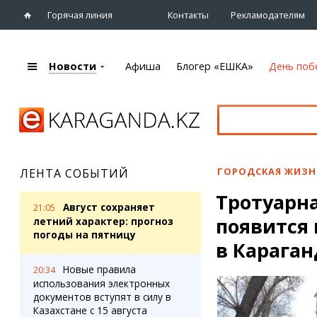
Горячая линия
Контакты
Рекламодателям
Новости
Афиша
Блогер «ЕШКА»
День поб
+7 (7212)
92 09 09
Главная
Афиша
Новости
Новости
Кино
Караганды
Театры
ГОРОДСКАЯ ЖИЗН
ЛЕНТА СОБЫТИЙ
Хроника
Музыка
Тротуарна
eTV
Спорт
Август сохраняет
21:05
Рассылка новостей
появится 
Выставки
летний характер: прогноз
Персоны
погоды на пятницу
Цирк и зоопарк
в Караган
Интервью
Новые правила
20:34
использования электронных
Блогер «ЕШКА»
Карты
документов вступят в силу в
Лента блогера
Web-камеры
Казахстане с 15 августа