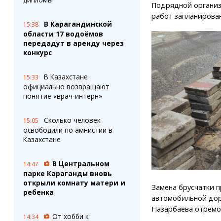
Подрядной организ
работ запланирован
В Карагандинской
15:38
области 17 водоёмов
передадут в аренду через
конкурс
В Казахстане
15:33
официально возвращают
понятие «врач-интерн»
Сколько человек
15:05
освободили по амнистии в
Казахстане
В Центральном
14:47
парке Караганды вновь
открыли комнату матери и
Замена брусчатки п
ребенка
автомобильной доро
Назарбаева отрем
От хобби к
14:34