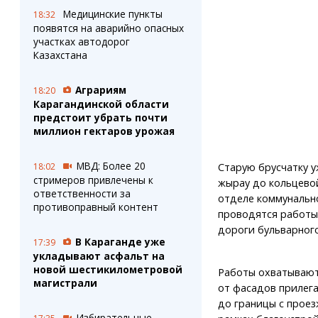
Медицинские пункты
18:32
появятся на аварийно опасных
участках автодорог
Казахстана
Аграриям
18:20
Карагандинской области
предстоит убрать почти
миллион гектаров урожая
МВД: Более 20
Старую брусчатку у
18:02
стримеров привлечены к
жырау до кольцевой
ответственности за
отделе коммунально
противоправный контент
проводятся работы 
дороги бульварного
В Караганде уже
17:39
укладывают асфальт на
новой шестикилометровой
Работы охватываю
магистрали
от фасадов прилег
до границы с проез
Избирательные