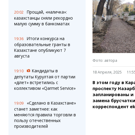
Штрихи
Пробки
Фотокомиксы
Карта Караганды
Прощай, «наличка»:
20:02
Коллаж недели
Организации
казахстанцы сняли рекордно
Ешкин гороскоп
Мой участковый
малую сумму в банкоматах
Перекрытие дорог
Итоги конкурса на
19:36
образовательные гранты в
Сервисы
Медиа
Казахстане опубликуют 7
Переводчик
Фото
августа
Видео
Фото: автора
3D-тур
Кандидаты в
19:10
18 Апреля, 2025
11:5
Timelapse
депутаты Курултая от партии
В этом году в Ка
«Әділет» встретились с
коллективом «Qarmet Service»
проспекту Назарб
запланированы и 
замена брусчатки
«Сделано в Казахстане»
19:09
корреспондент ek
станет заметнее: как
меняются правила торговли в
пользу отечественных
производителей