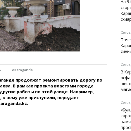
Темиртау
На 9
стар
Балхаш
Кара
Жезказган
схиа
Сегодн
Поче
Справочник
Кара
Расписание транспорта
сини
Автобусные остановки
Экстренные службы
Сегодн
5
eKaraganda
Каталог компаний
В Ка
Купить шины, легко!
асфа
раганде продолжат ремонтировать дорогу по
шест
аева. В рамках проекта властями города
маги
другие работы по этой улице. Например,
, к чему уже приступили, передает
Сегодн
araganda.kz.
«Бул
кара
памя
прос