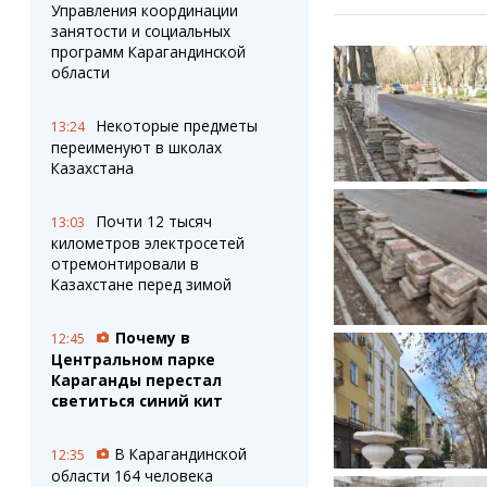
Управления координации
занятости и социальных
программ Карагандинской
области
Некоторые предметы
13:24
переименуют в школах
Казахстана
Почти 12 тысяч
13:03
километров электросетей
отремонтировали в
Казахстане перед зимой
Почему в
12:45
Центральном парке
Караганды перестал
светиться синий кит
В Карагандинской
12:35
области 164 человека