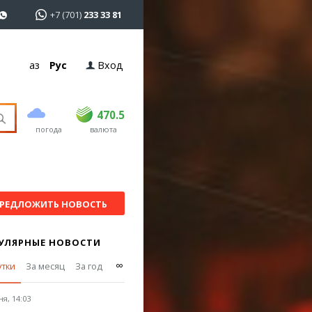
+7 (701)
233 33 81
Қаз
Рус
Вход
покупка
продажа
USD
469
470.5
470.5
погода
валюта
EUR
541
545
RUB
5.51
5.6
РЕДЛОЖИТЬ НОВОСТЬ
УЛЯРНЫЕ НОВОСТИ
∞
утки
За месяц
За год
я, 14:03