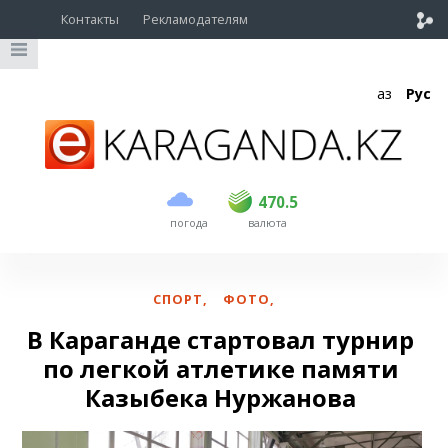
Контакты
Рекламодателям
Қаз
Рус
покупка
продажа
USD
469
470.5
470.5
погода
валюта
EUR
541
545
RUB
5.51
5.6
СПОРТ
,
ФОТО
,
В Караганде стартовал турнир
по легкой атлетике памяти
Казыбека Нуржанова