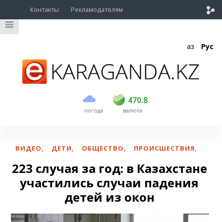
Контакты
Рекламодателям
Қаз
Рус
покупка
продажа
USD
468.5
470.8
470.8
погода
валюта
EUR
539
541.5
RUB
5.53
5.6
ВИДЕО
,
ДЕТИ
,
ОБЩЕСТВО
,
ПРОИСШЕСТВИЯ
,
223 случая за год: в Казахстане
участились случаи падения
детей из окон