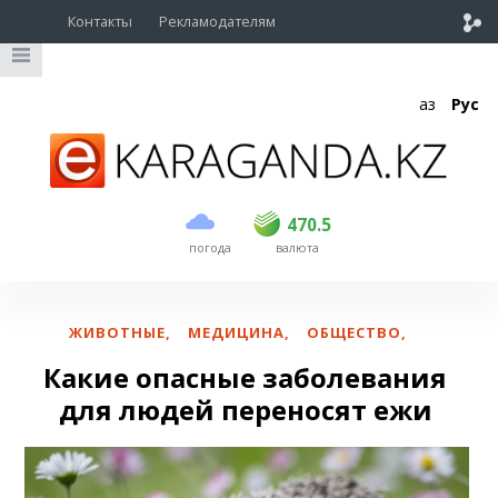
Контакты
Рекламодателям
Қаз
Рус
покупка
продажа
USD
468.5
470.5
470.5
погода
валюта
EUR
539
544
RUB
5.51
5.58
ЖИВОТНЫЕ
,
МЕДИЦИНА
,
ОБЩЕСТВО
,
Какие опасные заболевания
для людей переносят ежи