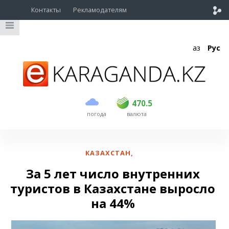
Контакты
Рекламодателям
Қаз
Рус
покупка
продажа
USD
468.5
470.5
470.5
погода
валюта
EUR
539
544
RUB
5.51
5.58
КАЗАХСТАН
,
За 5 лет число внутренних
туристов в Казахстане выросло
на 44%