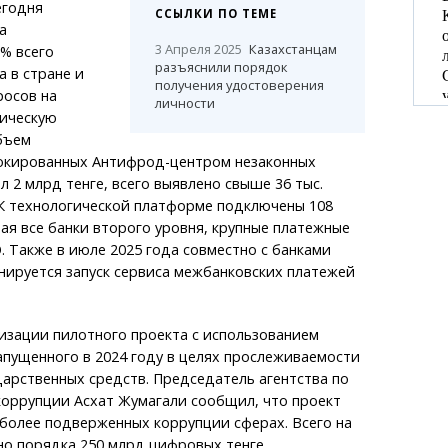
егодня
ССЫЛКИ ПО ТЕМЕ
а
3 Апреля 2025
Казахстанцам
% всего
разъяснили порядок
 в стране и
получения удостоверения
росов на
личности
ическую
бъем
окированных Антифрод-центром незаконных
л 2 млрд тенге, всего выявлено свыше 36 тыс.
 К технологической платформе подключены 108
ая все банки второго уровня, крупные платежные
 Также в июле 2025 года совместно с банками
нируется запуск сервиса межбанковских платежей
изации пилотного проекта с использованием
апущенного в 2024 году в целях прослеживаемости
арственных средств. Председатель агентства по
оррупции Асхат Жумагали сообщил, что проект
более подверженных коррупции сферах. Всего на
о порядка 250 млрд цифровых тенге.