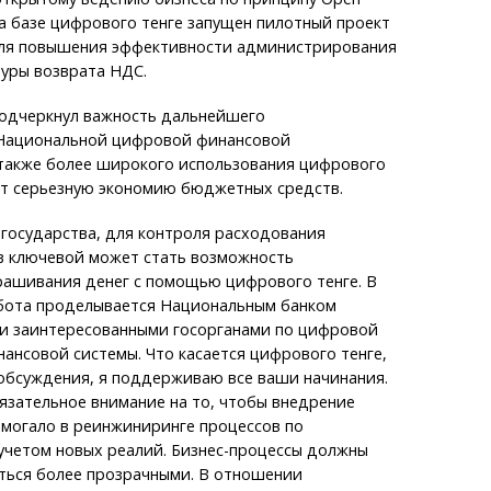
на базе цифрового тенге запущен пилотный проект
ля повышения эффективности администрирования
уры возврата НДС.
одчеркнул важность дальнейшего
Национальной цифровой финансовой
 также более широкого использования цифрового
ит серьезную экономию бюджетных средств.
 государства, для контроля расходования
 ключевой может стать возможность
рашивания денег с помощью цифрового тенге. В
бота проделывается Национальным банком
ми заинтересованными госорганами по цифровой
нсовой системы. Что касается цифрового тенге,
обсуждения, я поддерживаю все ваши начинания.
язательное внимание на то, чтобы внедрение
омогало в реинжиниринге процессов по
учетом новых реалий. Бизнес-процессы должны
иться более прозрачными. В отношении