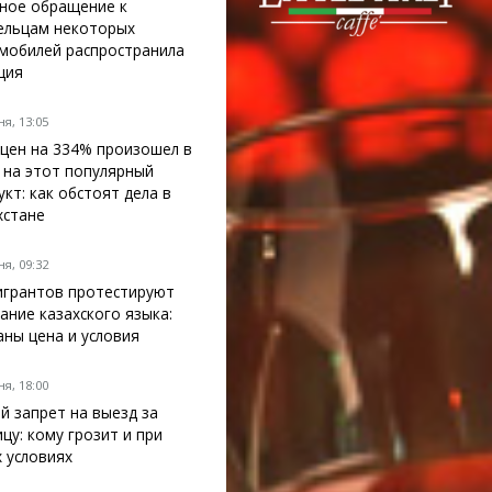
ное обращение к
ельцам некоторых
мобилей распространила
ция
я, 13:05
 цен на 334% произошел в
 на этот популярный
укт: как обстоят дела в
хстане
я, 09:32
грантов протестируют
нание казахского языка:
аны цена и условия
я, 18:00
й запрет на выезд за
ицу: кому грозит и при
х условиях