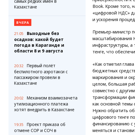
самых редких имен в
Book. Кроме того, 
Казахстане
«цифровой НДС» д
и ускорения процед
ВЧЕРА
Премьер-министр п
Выходные без
21:05
масштабирования 
осадков: какой будет
инфраструктуры, а
погода в Караганде и
области 8 и 9 августа
тенге, что обеспеч
«Как отметил глава
Первый полёт
20:32
бюджетных средств
беспилотного аэротакси с
маркирования и ок
пассажиром провели в
Казахстане
целом, большая ра
совместно с други
трансформации фина
Механизм взаимозачета
20:02
как основной темы 
утилизационного платежа
хотят внедрить в Казахстане
Нужно обратить об
цифрового тенге п
финансированию с 
Проект приказа об
19:35
меняться и станов
отмене СОР и СОЧ в