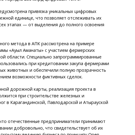
едусмотрена привязка уникальных цифровых
ежной единице, что позволяет отслеживать их
сех этапах — от выделения до полного освоения
ного метода в АПК рассмотрена на примере
ммы «Ауыл Аманаты» с участием фермерских
кой области. Специально запрограммированные
пользовались при кредитовании закупа фермерами
ных животных и обеспечили полную прозрачность
ением возможности фиктивных сделок.
нной дорожной карты, реализация проекта в
олжится при строительстве железных и
ог в Карагандинской, Павлодарской и Атырауской
 что отечественные предприниматели принимают
вании добровольно, что свидетельствует об их
открытому ведению бизнеса по принципу Open