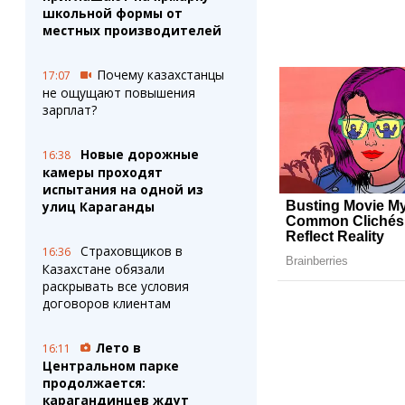
школьной формы от
местных производителей
Почему казахстанцы
17:07
не ощущают повышения
зарплат?
Новые дорожные
16:38
камеры проходят
испытания на одной из
улиц Караганды
Страховщиков в
16:36
Казахстане обязали
раскрывать все условия
договоров клиентам
Лето в
16:11
Центральном парке
продолжается:
карагандинцев ждут