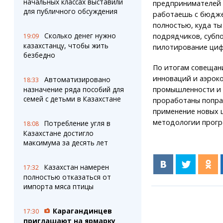
начальных классах выставили
предпринимателей 
для публичного обсуждения
работаешь с бюдже
полностью, куда ты
Сколько денег нужно
подрядчиков, субп
19:09
казахстанцу, чтобы жить
пилотирование циф
безбедно
По итогам совещан
инноваций и аэрок
Автоматизировано
18:33
промышленности и 
назначение ряда пособий для
семей с детьми в Казахстане
проработаны попра
применение новых 
методологии прогр
Потребление угля в
18:08
Казахстане достигло
максимума за десять лет
Казахстан намерен
17:32
полностью отказаться от
импорта мяса птицы
Карагандинцев
17:30
приглашают на ярмарку