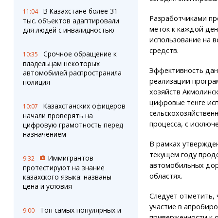
В Казахстане более 31
11:04
Разработчиками пр
тыс. объектов адаптировали
меток к каждой ден
для людей с инвалидностью
использование на в
средств.
Срочное обращение к
10:35
владельцам некоторых
Эффективность дан
автомобилей распространила
реализации програ
полиция
хозяйств Акмолинс
цифровые тенге ис
Казахстанских офицеров
10:07
сельскохозяйствен
начали проверять на
процесса, с исключ
цифровую грамотность перед
назначением
В рамках утвержде
текущем году прод
Иммигрантов
9:32
автомобильных дор
протестируют на знание
областях.
казахского языка: названы
цена и условия
Следует отметить,
участие в апробиро
Топ самых популярных и
9:00
приверженности к 