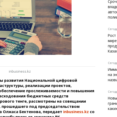
Темиртау
Сроч
влад
Балхаш
авто
Жезказган
поли
Сегодн
Рост
Справочник
мире
Расписание транспорта
прод
Каза
Автобусные остановки
Экстренные службы
Каталог компаний
Сегодн
Купить шины, легко!
Имми
inbusiness.kz
на з
назв
ы развития Национальной цифровой
структуры, реализации проектов,
 обеспечение прослеживаемости и повышения
Сегодн
асходования бюджетных средств
Новы
рового тенге, рассмотрены на совещании
гран
К, прошедшего под председательством
каки
а Олжаса Бектенова, передает
inbusiness.kz
со
-службу премьер-министра РК.