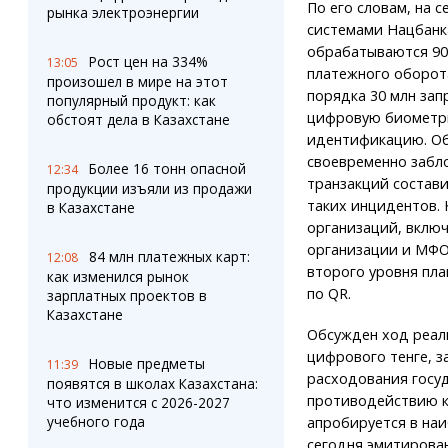
По его словам, на с
рынка электроэнергии
системами Нацбанк
обрабатываются 90
Рост цен на 334%
13:05
платежного оборота
произошел в мире на этот
порядка 30 млн зап
популярный продукт: как
цифровую биометр
обстоят дела в Казахстане
идентификацию. О
своевременно забл
Более 16 тонн опасной
12:34
транзакций состави
продукции изъяли из продажи
таких инцидентов.
в Казахстане
организаций, включ
организации и МФО.
84 млн платежных карт:
12:08
второго уровня пла
как изменился рынок
по QR.
зарплатных проектов в
Казахстане
Обсужден ход реал
цифрового тенге, з
Новые предметы
11:39
расходования госуд
появятся в школах Казахстана:
противодействию к
что изменится с 2026-2027
учебного года
апробируется в наи
сегодня эмитирован