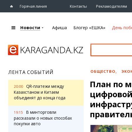
Горячая линия
Контакты
Рекламодателям
Новости
Афиша
Блогер «ЕШКА»
День поб
+7 (7212)
92 09 09
Главная
Афиша
Новости
Новости
Кино
Караганды
Театры
ОБЩЕСТВО
,
ЭКО
ЛЕНТА СОБЫТИЙ
Хроника
Музыка
План по 
eTV
Спорт
QR-платежи между
20:00
Рассылка новостей
цифровой
Выставки
Казахстаном и Китаем
Персоны
объединят до конца года
Цирк и зоопарк
инфрастр
Интервью
правител
В минторговли
19:15
рассказали о новых способах
Блогер «ЕШКА»
Карты
покупки авто
Лента блогера
Web-камеры