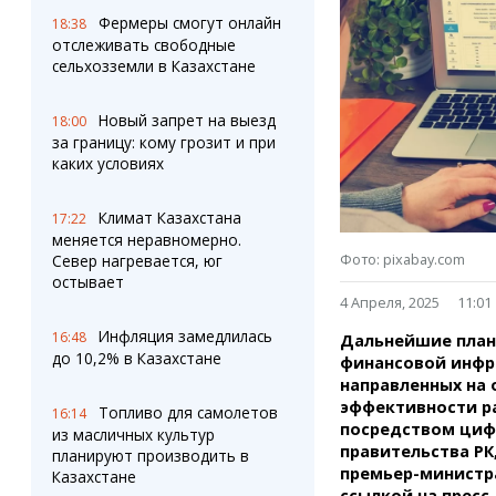
Штрихи
Пробки
Фермеры смогут онлайн
18:38
Фотокомиксы
Карта Караганды
отслеживать свободные
Коллаж недели
Организации
сельхозземли в Казахстане
Ешкин гороскоп
Мой участковый
Перекрытие дорог
Новый запрет на выезд
18:00
за границу: кому грозит и при
каких условиях
Сервисы
Медиа
Переводчик
Фото
Климат Казахстана
Видео
17:22
меняется неравномерно.
3D-тур
Фото: pixabay.com
Север нагревается, юг
Timelapse
остывает
4 Апреля, 2025
11:01
Инфляция замедлилась
16:48
Дальнейшие план
до 10,2% в Казахстане
финансовой инфра
направленных на
эффективности р
Топливо для самолетов
16:14
посредством циф
из масличных культур
правительства Р
планируют производить в
премьер-министр
Казахстане
ссылкой на пресс