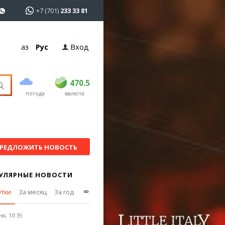
+7 (701)
233 33 81
Қаз
Рус
Вход
покупка
продажа
USD
468.5
470.5
470.5
погода
валюта
EUR
539
544
RUB
5.51
5.58
РЕДЛОЖИТЬ НОВОСТЬ
УЛЯРНЫЕ НОВОСТИ
∞
утки
За месяц
За год
я, 10:35