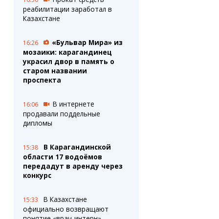
реабилитации заработал в
Казахстане
«Бульвар Мира» из
16:26
мозаики: карагандинец
украсил двор в память о
старом названии
проспекта
В интернете
16:06
продавали поддельные
дипломы
В Карагандинской
15:38
области 17 водоёмов
передадут в аренду через
конкурс
В Казахстане
15:33
официально возвращают
понятие «врач-интерн»