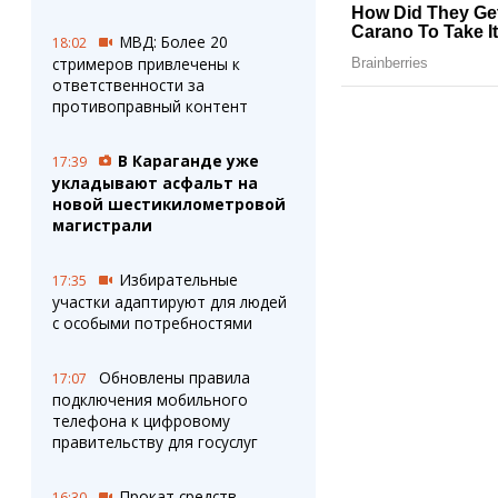
МВД: Более 20
18:02
стримеров привлечены к
ответственности за
противоправный контент
В Караганде уже
17:39
укладывают асфальт на
новой шестикилометровой
магистрали
Избирательные
17:35
участки адаптируют для людей
с особыми потребностями
Обновлены правила
17:07
подключения мобильного
телефона к цифровому
правительству для госуслуг
Прокат средств
16:30