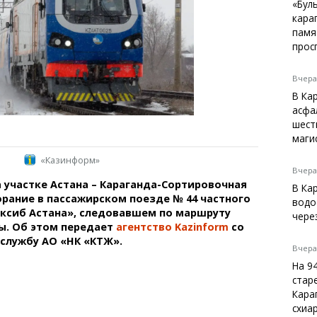
Темиртау
«Бул
кара
Балхаш
памя
Жезказган
прос
Вчера,
В Ка
Справочник
асфа
Расписание транспорта
шест
маги
Автобусные остановки
Экстренные службы
«Казинформ»
Каталог компаний
Вчера,
на участке Астана – Караганда-Сортировочная
Купить шины, легко!
В Ка
рание в пассажирском поезде № 44 частного
водо
ксиб Астана», следовавшем по маршруту
чере
ы. Об этом передает
агентство Kazinform
со
-службу АО «НК «КТЖ».
Вчера,
На 9
стар
Кара
схиа