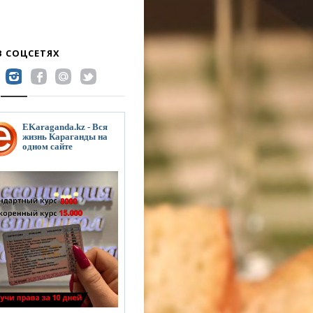
В СОЦСЕТЯХ
EKaraganda.kz - Вся
жизнь Караганды на
одном сайте