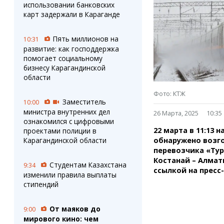
Штрихи
Пробки
использовании банковских
Фотокомиксы
Карта Караганды
карт задержали в Караганде
Коллаж недели
Организации
Ешкин гороскоп
Мой участковый
Пять миллионов на
10:31
Перекрытие дорог
развитие: как господдержка
помогает социальному
бизнесу Карагандинской
Сервисы
Медиа
области
Переводчик
Фото
Фото: КТЖ
Видео
Заместитель
10:00
3D-тур
министра внутренних дел
26 Марта, 2025
10:35
ознакомился с цифровыми
Timelapse
22 марта в 11:13 
проектами полиции в
Карагандинской области
обнаружено возго
перевозчика «Тур
Костанай – Алмат
Студентам Казахстана
9:34
ссылкой на пресс
изменили правила выплаты
стипендий
От маяков до
9:00
мирового кино: чем