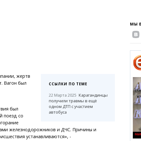
МЫ 
мпании, жертв
. Вагон был
ССЫЛКИ ПО ТЕМЕ
22 Марта 2025
Карагандинцы
получили травмы в ещё
одном ДТП с участием
твия был
автобуса
й поезд со
згорание
ами железнодорожников и ДЧС. Причины и
исшествия устанавливаются», -