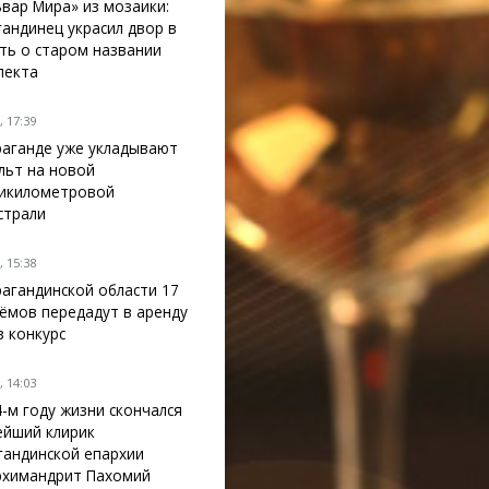
ьвар Мира» из мозаики:
гандинец украсил двор в
ть о старом названии
пекта
 17:39
раганде уже укладывают
льт на новой
икилометровой
страли
 15:38
рагандинской области 17
ёмов передадут в аренду
з конкурс
 14:03
4-м году жизни скончался
ейший клирик
гандинской епархии
рхимандрит Пахомий