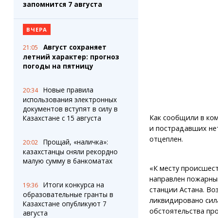
запомнится 7 августа
ВЧЕРА
Август сохраняет
21:05
летний характер: прогноз
погоды на пятницу
Новые правила
20:34
использования электронных
документов вступят в силу в
Как сообщили в ко
Казахстане с 15 августа
и пострадавших нет
отцеплен.
Прощай, «наличка»:
20:02
казахстанцы сняли рекордно
малую сумму в банкоматах
«К месту происшес
направлен пожарны
Итоги конкурса на
19:36
станции Астана. Во
образовательные гранты в
ликвидировано сил
Казахстане опубликуют 7
обстоятельства про
августа