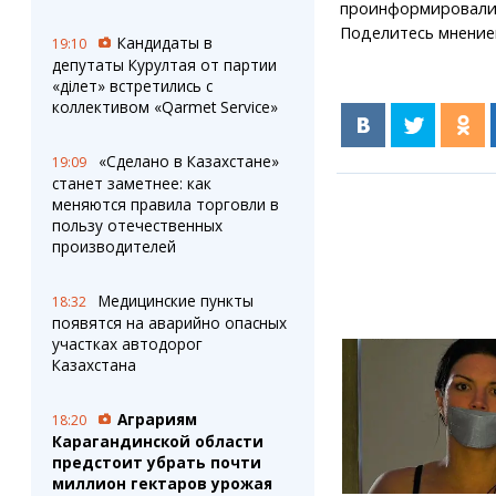
проинформировали
Поделитесь мнение
Кандидаты в
19:10
депутаты Курултая от партии
«Әділет» встретились с
коллективом «Qarmet Service»
«Сделано в Казахстане»
19:09
станет заметнее: как
меняются правила торговли в
пользу отечественных
производителей
Медицинские пункты
18:32
появятся на аварийно опасных
участках автодорог
Казахстана
Аграриям
18:20
Карагандинской области
предстоит убрать почти
миллион гектаров урожая