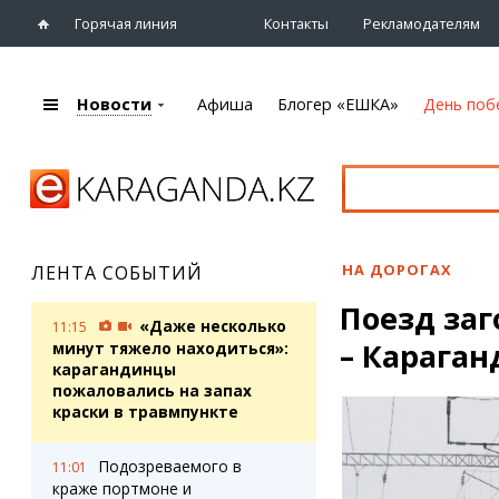
Горячая линия
Контакты
Рекламодателям
Новости
Афиша
Блогер «ЕШКА»
День поб
+7 (7212)
92 09 09
Главная
Афиша
Новости
Новости
Кино
Караганды
Театры
НА ДОРОГАХ
ЛЕНТА СОБЫТИЙ
Хроника
Музыка
Поезд заг
eTV
Спорт
«Даже несколько
11:15
Рассылка новостей
– Караган
Выставки
минут тяжело находиться»:
Персоны
карагандинцы
Цирк и зоопарк
пожаловались на запах
Интервью
краски в травмпункте
Блогер «ЕШКА»
Карты
Подозреваемого в
11:01
Лента блогера
Web-камеры
краже портмоне и