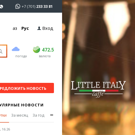
+7 (701)
233 33 81
Қаз
Рус
Вход
покупка
продажа
USD
469
472.5
472.5
погода
валюта
EUR
541
544
RUB
5.58
5.62
РЕДЛОЖИТЬ НОВОСТЬ
УЛЯРНЫЕ НОВОСТИ
∞
утки
За месяц
За год
 16:26