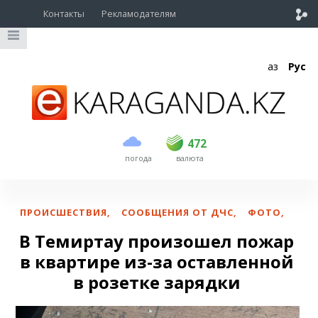
Контакты
Рекламодателям
Қаз
Рус
покупка
продажа
USD
470
472
472
погода
валюта
EUR
539
543
RUB
5.57
5.6
ПРОИСШЕСТВИЯ
,
СООБЩЕНИЯ ОТ ДЧС
,
ФОТО
,
В Темиртау произошел пожар
в квартире из-за оставленной
в розетке зарядки