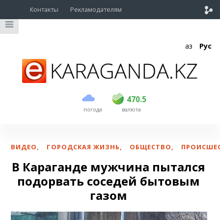
Контакты
Рекламодателям
Қаз
Рус
покупка
продажа
USD
469.5
470.5
470.5
погода
валюта
EUR
539
543
RUB
5.45
5.53
ВИДЕО
,
ГОРОДСКАЯ ЖИЗНЬ
,
ОБЩЕСТВО
,
ПРОИСШЕ
В Караганде мужчина пытался
подорвать соседей бытовым
газом