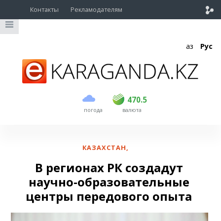
Контакты
Рекламодателям
Қаз
Рус
покупка
продажа
USD
468.5
470.5
470.5
погода
валюта
EUR
539
544
RUB
5.51
5.58
КАЗАХСТАН
,
В регионах РК создадут
научно-образовательные
центры передового опыта