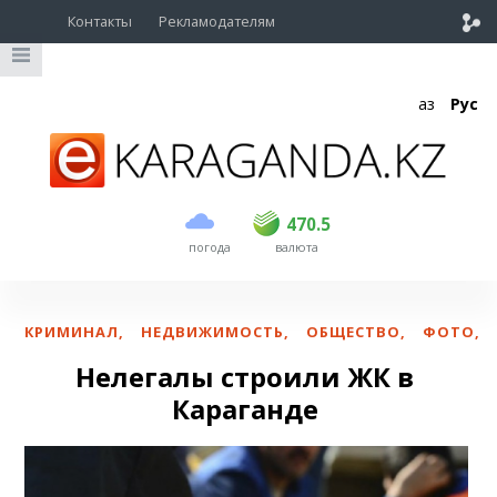
Контакты
Рекламодателям
Қаз
Рус
покупка
продажа
USD
468.5
470.5
470.5
погода
валюта
EUR
539
544
RUB
5.51
5.58
КРИМИНАЛ
,
НЕДВИЖИМОСТЬ
,
ОБЩЕСТВО
,
ФОТО
,
Нелегалы строили ЖК в
Караганде