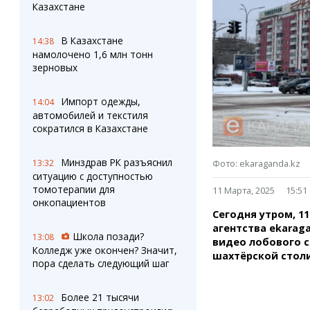
Штрихи
Пробки
Казахстане
Фотокомиксы
Карта Караганды
Коллаж недели
Организации
В Казахстане
14:38
Ешкин гороскоп
Мой участковый
намолочено 1,6 млн тонн
Перекрытие дорог
зерновых
Импорт одежды,
Сервисы
Медиа
14:04
автомобилей и текстиля
Переводчик
Фото
сократился в Казахстане
Видео
3D-тур
Минздрав РК разъяснил
13:32
Фото: ekaraganda.kz
Timelapse
ситуацию с доступностью
томотерапии для
11 Марта, 2025
15:51
онкопациентов
Сегодня утром, 1
агентства ekarag
Школа позади?
13:08
видео лобового с
Колледж уже окончен? Значит,
шахтёрской стол
пора сделать следующий шаг
Более 21 тысячи
13:02