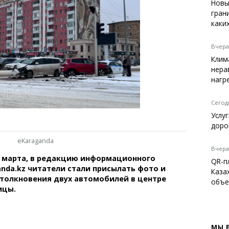
Темиртау
Новы
гран
Балхаш
каки
Жезказган
Вчера,
Клим
нера
Справочник
нагр
Расписание транспорта
Автобусные остановки
Сегодн
Экстренные службы
Услу
Каталог компаний
доро
Купить шины, легко!
eKaraganda
Вчера,
1 марта, в редакцию информационного
QR-п
anda.kz читатели стали присылать фото и
Каза
толкновения двух автомобилей в центре
объе
ицы.
МЫ 