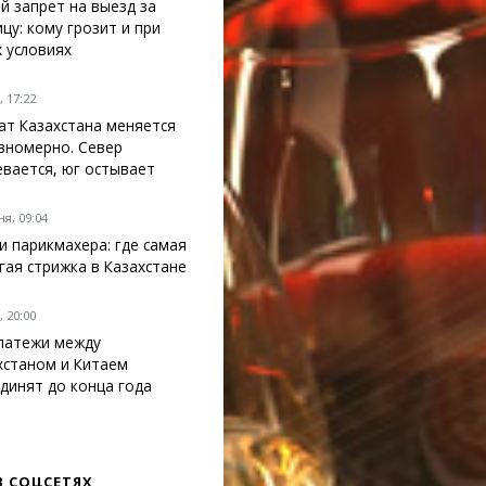
й запрет на выезд за
ицу: кому грозит и при
х условиях
 17:22
ат Казахстана меняется
вномерно. Север
евается, юг остывает
я, 09:04
ги парикмахера: где самая
гая стрижка в Казахстане
 20:00
латежи между
хстаном и Китаем
динят до конца года
В СОЦСЕТЯХ