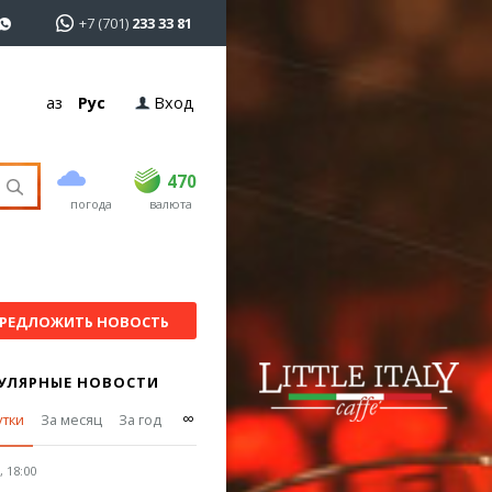
+7 (701)
233 33 81
Қаз
Рус
Вход
покупка
продажа
USD
469
470
470
погода
валюта
EUR
539
543
RUB
5.45
5.53
РЕДЛОЖИТЬ НОВОСТЬ
УЛЯРНЫЕ НОВОСТИ
∞
утки
За месяц
За год
 18:00