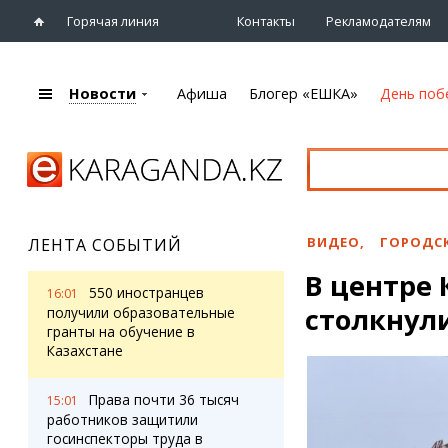
Горячая линия
Контакты
Рекламодателям
Новости
Афиша
Блогер «ЕШКА»
День поб
+7 (7212)
92 09 09
Главная
Афиша
Новости
Новости
Кино
Караганды
Театры
ВИДЕО
,
ГОРОДС
ЛЕНТА СОБЫТИЙ
Хроника
Музыка
В центре
eTV
Спорт
550 иностранцев
16:01
Рассылка новостей
столкнули
Выставки
получили образовательные
Персоны
гранты на обучение в
Цирк и зоопарк
Казахстане
Интервью
Права почти 36 тысяч
15:01
Блогер «ЕШКА»
Карты
работников защитили
Лента блогера
Web-камеры
госинспекторы труда в