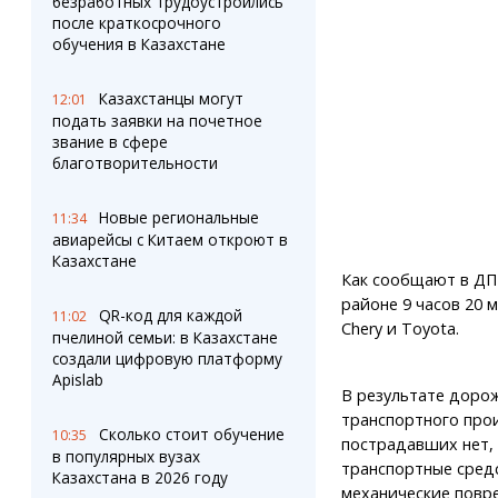
безработных трудоустроились
после краткосрочного
обучения в Казахстане
Казахстанцы могут
12:01
подать заявки на почетное
звание в сфере
благотворительности
Новые региональные
11:34
авиарейсы с Китаем откроют в
Казахстане
Как сообщают в ДП 
районе 9 часов 20 
QR-код для каждой
11:02
Chery и Toyota.
пчелиной семьи: в Казахстане
создали цифровую платформу
Apislab
В результате доро
транспортного про
Сколько стоит обучение
10:35
пострадавших нет,
в популярных вузах
транспортные сред
Казахстана в 2026 году
механические повр