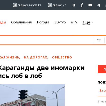
@ekaraganda.kz
@ekar.kz
еды
Объявления
Погода
3D-тур
eTV
Ещё
+7 701 233 33 81
Объявления
Недвижимость
Автомобили
КАЯ ЖИЗНЬ
,
НА ДОРОГАХ
,
ОБЩЕСТВО
Работа
 Караганды две иномарки
Услуги
П
сь лоб в лоб
Электроника
Мебель
ПОП
За с
Погода
Караганда
Вчера,