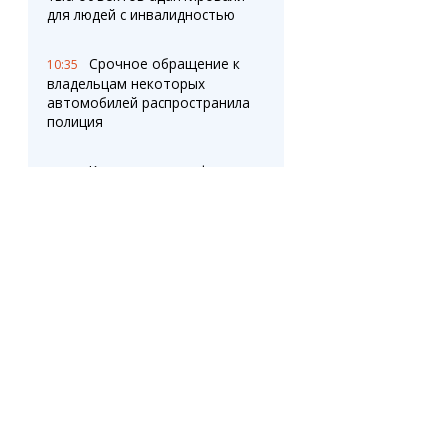
для людей с инвалидностью
Срочное обращение к
10:35
владельцам некоторых
автомобилей распространила
полиция
Казахстанских офицеров
10:07
начали проверять на
цифровую грамотность перед
назначением
Иммигрантов
9:32
протестируют на знание
казахского языка: названы
цена и условия
Топ самых популярных и
9:00
самых редких имен в
Казахстане
ОПРОС