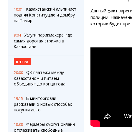
Казахстанский альпинист
10:01
Данный факт зарег
поднял Конституцию и домбру
полиции. Назначены
на Памир
которых будет при
Услуги парикмахера: где
9:04
самая дорогая стрижка в
Казахстане
ВЧЕРА
QR-платежи между
20:00
Казахстаном и Китаем
объединят до конца года
В минторговли
19:15
рассказали о новых способах
покупки авто
Фермеры смогут онлайн
18:38
отслеживать свободные