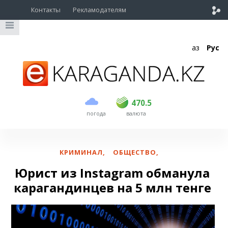
Контакты
Рекламодателям
Қаз
Рус
покупка
продажа
USD
468.5
470.5
470.5
погода
валюта
EUR
539
544
RUB
5.51
5.58
КРИМИНАЛ
,
ОБЩЕСТВО
,
Юрист из Instagram обманула
карагандинцев на 5 млн тенге