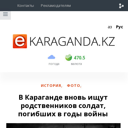
Контакты
Рекламодателям
Қаз
Рус
покупка
продажа
USD
468.5
470.5
470.5
погода
валюта
EUR
539
544
RUB
5.51
5.58
ИСТОРИЯ
,
ФОТО
,
В Караганде вновь ищут
родственников солдат,
погибших в годы войны