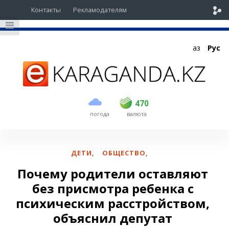
Контакты
Рекламодателям
Қаз
Рус
покупка
продажа
USD
468.5
470
470
погода
валюта
EUR
539
543
RUB
5.48
5.52
ДЕТИ
,
ОБЩЕСТВО
,
Почему родители оставляют
без присмотра ребенка с
психическим расстройством,
объяснил депутат