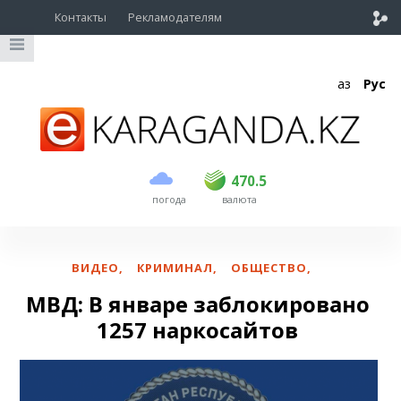
Контакты
Рекламодателям
Қаз
Рус
покупка
продажа
USD
468
470.5
470.5
погода
валюта
EUR
535
542
RUB
5.55
5.61
ВИДЕО
,
КРИМИНАЛ
,
ОБЩЕСТВО
,
МВД: В январе заблокировано
1257 наркосайтов